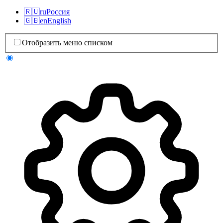
🇷🇺
ru
Россия
🇬🇧
en
English
Отобразить меню списком