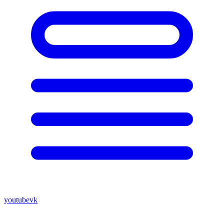
youtube
vk