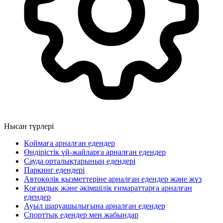
Нысан түрлері
Қоймаға арналған едендер
Өндірістік үй-жайларға арналған едендер
Сауда орталықтарының едендері
Паркинг едендері
Автокөлік қызметтеріне арналған едендер және жүз
Қоғамдық және әкімшілік ғимараттарға арналған
едендер
Ауыл шаруашылығына арналған едендер
Спорттық едендер мен жабындар