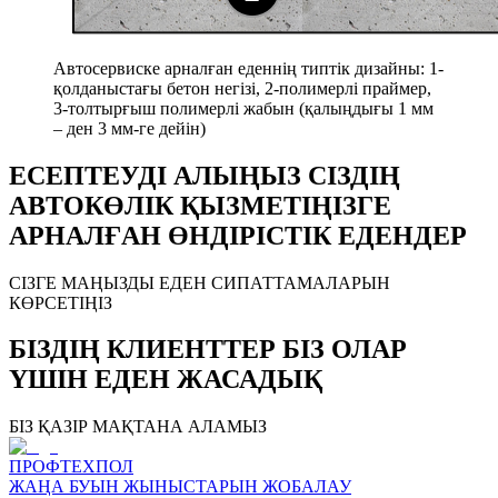
Автосервиске арналған еденнің типтік дизайны: 1-
қолданыстағы бетон негізі, 2-полимерлі праймер,
3-толтырғыш полимерлі жабын (қалыңдығы 1 мм
– ден 3 мм-ге дейін)
ЕСЕПТЕУДІ АЛЫҢЫЗ СІЗДІҢ
АВТОКӨЛІК ҚЫЗМЕТІҢІЗГЕ
АРНАЛҒАН ӨНДІРІСТІК ЕДЕНДЕР
СІЗГЕ МАҢЫЗДЫ ЕДЕН СИПАТТАМАЛАРЫН
КӨРСЕТІҢІЗ
БІЗДІҢ КЛИЕНТТЕР БІЗ ОЛАР
ҮШІН ЕДЕН ЖАСАДЫҚ
БІЗ ҚАЗІР МАҚТАНА АЛАМЫЗ
ПРОФТЕХПОЛ
ЖАҢА БУЫН ЖЫНЫСТАРЫН ЖОБАЛАУ