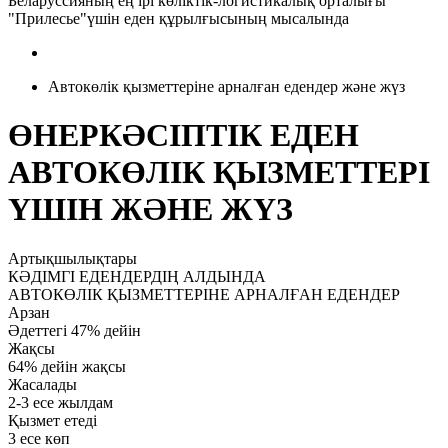
Беларуссияның ең ірі көліктік-логистикалық орталығы
"Прилесье"үшін еден құрылғысының мысалында
Автокөлік қызметтеріне арналған едендер және жүз
ӨНЕРКӘСІПТІК ЕДЕН
АВТОКӨЛІК ҚЫЗМЕТТЕРІ
ҮШІН ЖӘНЕ ЖҮЗ
Артықшылықтары
КӘДІМГІ ЕДЕНДЕРДІҢ АЛДЫНДА
АВТОКӨЛІК ҚЫЗМЕТТЕРІНЕ АРНАЛҒАН ЕДЕНДЕР
Арзан
Әдеттегі 47% дейін
Жақсы
64% дейін жақсы
Жасалады
2-3 есе жылдам
Қызмет етеді
3 есе көп