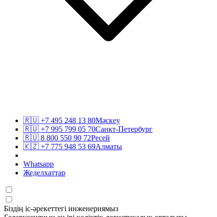
🇷🇺
+7 495 248 13 80
Мәскеу
🇷🇺
+7 995 799 05 70
Санкт-Петербург
🇷🇺
8 800 550 90 72
Ресей
🇰🇿
+7 775 948 53 69
Алматы
Whatsapp
Жеделхаттар
Біздің іс-әрекеттегі инженериямыз