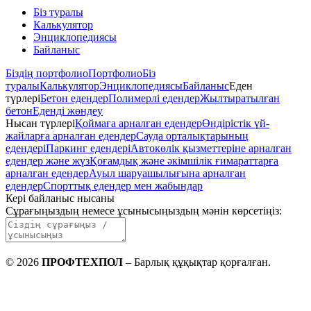
Біз туралы
Калькулятор
Энциклопедиясы
Байланыс
Біздің портфолио
Портфолио
Біз
туралы
Калькулятор
Энциклопедиясы
Байланыс
Еден
түрлері
Бетон едендер
Полимерлі едендер
Жылтыратылған
бетон
Еденді жөндеу
Нысан түрлері
Қоймаға арналған едендер
Өндірістік үй-
жайларға арналған едендер
Сауда орталықтарының
едендері
Паркинг едендері
Автокөлік қызметтеріне арналған
едендер және жүз
Қоғамдық және әкімшілік ғимараттарға
арналған едендер
Ауыл шаруашылығына арналған
едендер
Спорттық едендер мен жабындар
Кері байланыс нысаны
Сұрағыңыздың немесе ұсынысыңыздың мәнін көрсетіңіз
:
©
2026
ПРОФТЕХПОЛ
–
Барлық құқықтар қорғалған
.