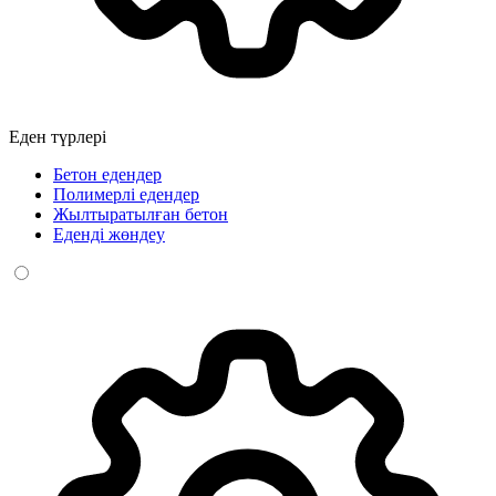
Еден түрлері
Бетон едендер
Полимерлі едендер
Жылтыратылған бетон
Еденді жөндеу