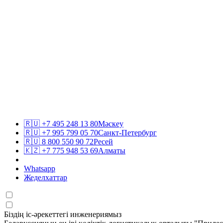
🇷🇺
+7 495 248 13 80
Мәскеу
🇷🇺
+7 995 799 05 70
Санкт-Петербург
🇷🇺
8 800 550 90 72
Ресей
🇰🇿
+7 775 948 53 69
Алматы
Whatsapp
Жеделхаттар
Біздің іс-әрекеттегі инженериямыз