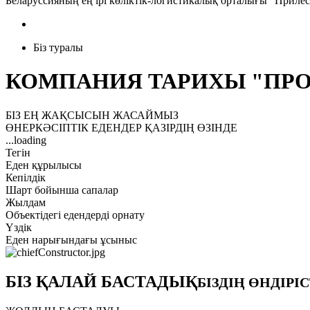
Беларуссияның ең ірі көліктік-логистикалық орталығы "Прил
Біз туралы
КОМПАНИЯ ТАРИХЫ "ПР
БІЗ ЕҢ ЖАҚСЫСЫН ЖАСАЙМЫЗ
ӨНЕРКӘСІПТІК ЕДЕНДЕР ҚАЗІРДІҢ ӨЗІНДЕ
...loading
Тегін
Еден құрылысы
Кепілдік
Шарт бойынша сапалар
Жылдам
Объектідегі едендерді орнату
Үздік
Еден нарығындағы ұсыныс
БІЗ ҚАЛАЙ БАСТАДЫҚ
БІЗДІҢ ӨНДІРІ