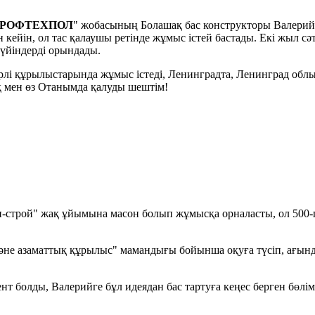
РОФТЕХПОЛ
" жобасының Болашақ бас конструкторы Валерий
кейін, ол тас қалаушы ретінде жұмыс істей бастады. Екі жыл сә
түйіндерді орындады.
 құрылыстарында жұмыс істеді, Ленинградта, Ленинград облысы
ақ мен өз Отанымда қалуды шештім!
строй" жақ ұйымына масон болып жұмысқа орналасты, ол 500-ге 
не азаматтық құрылыс" мамандығы бойынша оқуға түсіп, ағында
болды, Валерийге бұл идеядан бас тартуға кеңес берген бөлім 