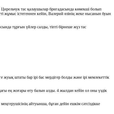
 Цирельчук тас қалаушылар бригадасында көмекші болып
тті жұмыс істегеннен кейін, Валерий өзінің жеке нысанын буын
нда тұрғын үйлер салды, тіпті бірнеше жүз тас
жуық штаты бар ірі бас мердігер болды және ірі мемлекеттік
ғы ең жоғары өту балын алды. 4 жылдан кейін ол оны үздік
меңгерушісінің айтуынша, бұған дейін ешкім сәтсіздікке