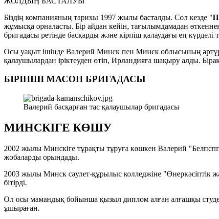
ЖОЛДЫҢ БАСТАЛУЫ
Біздің компанияның тарихы 1997 жылы басталды. Сол кезде "
П
жұмысқа орналасты. Бір айдан кейін, тағылымдамадан өткеннен 
бригадасы ретінде басқарды және кірпіш қалаудағы ең күрделі 
Осы уақыт ішінде Валерий Минск пен Минск облысының әртүрлі
қалаушылардан іріктеуден өтіп, Ирландияға шақыру алды. Бір
БІРІНШІ МАСОН БРИГАДАСЫ
Валерий басқарған тас қалаушылар бригадасы
МИНСКІГЕ КӨШУ
2002 жылы Минскіге тұрақты тұруға көшкен Валерий "Белпспп-
жобаларды орындады.
2003 жылы Минск сәулет-құрылыс колледжіне "Өнеркәсіптік жә
бітірді.
Ол осы мамандық бойынша қызыл диплом алған алғашқы студент 
ұшыраған.