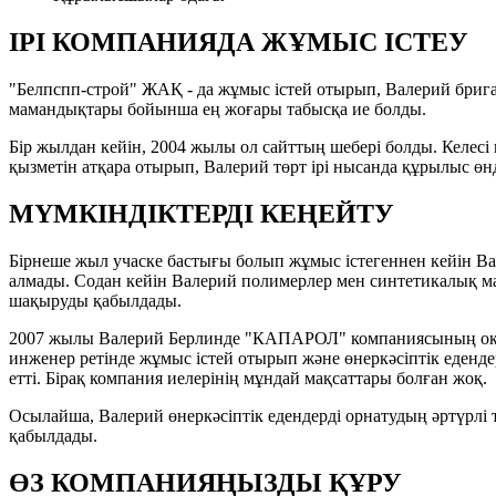
ІРІ КОМПАНИЯДА ЖҰМЫС ІСТЕУ
"Белпспп-строй" ЖАҚ - да жұмыс істей отырып, Валерий брига
мамандықтары бойынша ең жоғары табысқа ие болды.
Бір жылдан кейін, 2004 жылы ол сайттың шебері болды. Келе
қызметін атқара отырып, Валерий төрт ірі нысанда құрылыс ө
МҮМКІНДІКТЕРДІ КЕҢЕЙТУ
Бірнеше жыл учаске бастығы болып жұмыс істегеннен кейін Вале
алмады. Содан кейін Валерий полимерлер мен синтетикалық 
шақыруды қабылдады.
2007 жылы Валерий Берлинде "КАПАРОЛ" компаниясының оқу ор
инженер ретінде жұмыс істей отырып және өнеркәсіптік еденде
етті. Бірақ компания иелерінің мұндай мақсаттары болған жоқ.
Осылайша, Валерий өнеркәсіптік едендерді орнатудың әртүрл
қабылдады.
ӨЗ КОМПАНИЯҢЫЗДЫ ҚҰРУ