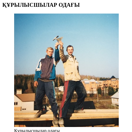
ҚҰРЫЛЫСШЫЛАР ОДАҒЫ
Құрылысшылар одағы