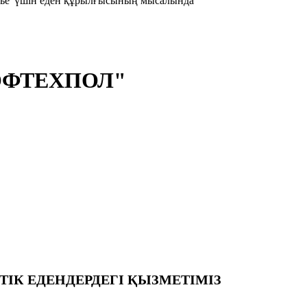
есье"үшін еден құрылғысының мысалында
ОФТЕХПОЛ"
СТІК ЕДЕНДЕРДЕГІ ҚЫЗМЕТІМІЗ