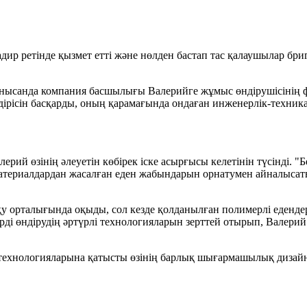
дир ретінде қызмет етті және нөлден бастап тас қалаушылар бр
сі нысанда компания басшылығы Валерийге жұмыс өндірушісіні
ндірісін басқарды, оның қарамағында ондаған инженерлік-техник
рий өзінің әлеуетін көбірек іске асырғысы келетінін түсінді. 
материалдардан жасалған еден жабындарын орнатумен айналыса
талығында оқыды, сол кезде қолданылған полимерлі едендерді
рді өндірудің әртүрлі технологияларын зерттей отырып, Валери
і технологияларына қатысты өзінің барлық шығармашылық дизай