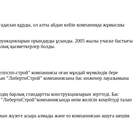
игадасын құрды, ол алты айдан кейін компанияда жұмысшы
ң функцияларын орындауды ұсынды. 2005 жылы учаске бастығы
алық қызметкерлер болды.
"Белпспп-строй" компаниясы оған мұндай мүмкіндік бере
тын "ЛибертиСтрой" компаниясына бас инженер лауазымына
ң барлық стандартты конструкцияларын зерттеді. Бас
й "ЛибертиСтрой"компаниясында өнім желісін кеңейтуді талап
нын жүзеге асыра алмады және өз компаниясын ашуға шешім