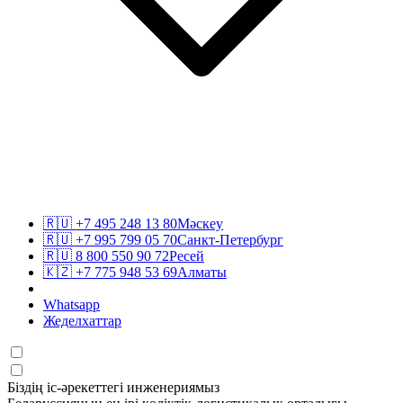
🇷🇺
+7 495 248 13 80
Мәскеу
🇷🇺
+7 995 799 05 70
Санкт-Петербург
🇷🇺
8 800 550 90 72
Ресей
🇰🇿
+7 775 948 53 69
Алматы
Whatsapp
Жеделхаттар
Біздің іс-әрекеттегі инженериямыз