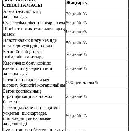
Жақсарту
СИПАТТАМАСЫ
Аязға төзімділіктің
30 дейін%
жоғарылауы
Суға төзімділіктің жоғарылауы
50 дейін%
Шөгілетін микрожарықтардың
90 дейін%
азаюы
Пластикалық шөгу кезінде
50 дейін%
ішкі кернеулердің азаюы
Бетон бетінің тозуға
70 дейін%
төзімділігін арттыру
Қысу және бөлу кезінде
еденнің иілу беріктігінің
35 дейін%
жоғарылауы
Бетонның соққысы мен
500-ден астам%
шаршау беріктігі жоғарылайды
Бетон қоспасының
стратификациясына жол
25 дейін%
бермеңіз
Бастапқы және соңғы қатаю
уақытын қысқартады,
50 дейін%
пішіндердің айналымын
жеделдетеді
Бұрыштар мен беттердің сыну