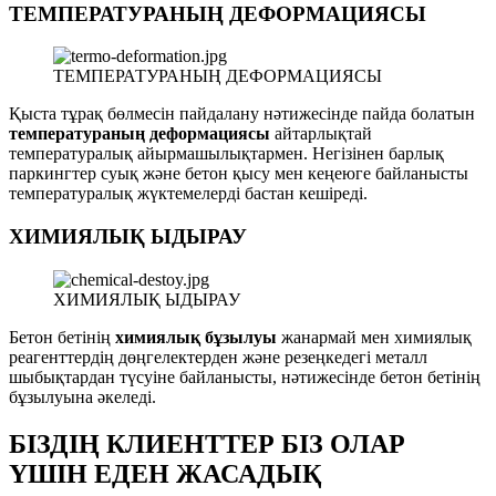
ТЕМПЕРАТУРАНЫҢ ДЕФОРМАЦИЯСЫ
ТЕМПЕРАТУРАНЫҢ ДЕФОРМАЦИЯСЫ
Қыста тұрақ бөлмесін пайдалану нәтижесінде пайда болатын
температураның деформациясы
айтарлықтай
температуралық айырмашылықтармен. Негізінен барлық
паркингтер суық және бетон қысу мен кеңеюге байланысты
температуралық жүктемелерді бастан кешіреді.
ХИМИЯЛЫҚ ЫДЫРАУ
ХИМИЯЛЫҚ ЫДЫРАУ
Бетон бетінің
химиялық бұзылуы
жанармай мен химиялық
реагенттердің дөңгелектерден және резеңкедегі металл
шыбықтардан түсуіне байланысты, нәтижесінде бетон бетінің
бұзылуына әкеледі.
БІЗДІҢ КЛИЕНТТЕР БІЗ ОЛАР
ҮШІН ЕДЕН ЖАСАДЫҚ