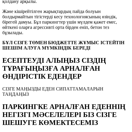
қолдану арқылы.
Және кішірейтілген жарықтардың пайда болуын
болдырмайтын тігістерді кесу технологиясының өзіндік,
бірегей дамуы. Бұл паркингтер үшін мүлдем қажет емес,
өйткені оларға агрессивті орта бірден еніп, бетон тез
бұзылады.
БҰЛ СІЗГЕ ТӨМЕН БЮДЖЕТТЕ ЖҰМЫС ІСТЕЙТІН
ШЕШІМ АЛУҒА МҮМКІНДІК БЕРЕДІ
ЕСЕПТЕУДІ АЛЫҢЫЗ СІЗДІҢ
ТҰРАҒЫҢЫЗҒА АРНАЛҒАН
ӨНДІРІСТІК ЕДЕНДЕР
СІЗГЕ МАҢЫЗДЫ ЕДЕН СИПАТТАМАЛАРЫН
ТАҢДАҢЫЗ
ПАРКИНГКЕ АРНАЛҒАН ЕДЕННІҢ
НЕГІЗГІ МӘСЕЛЕЛЕРІ БІЗ СІЗГЕ
ШЕШУГЕ КӨМЕКТЕСЕМІЗ