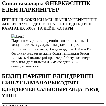
Сипаттамалары ӨНЕРКӘСІПТІК
ЕДЕН ПАРКИНГТЕР
БЕТОННЫҢ СОҚҚЫСЫ МЕН ШАРШАУ БЕРІКТІГІНІҢ
ЖОҒАРЫЛАУЫ ӘДЕТТЕГІ ПАРКИНГ ЕДЕНДЕРІНЕ
ҚАРАҒАНДА 500% - ҒА ДЕЙІН ЖОҒАРЫ
Паркингке арналған еденнің типтік дизайны: 1-
қолданыстағы құм-қиыршық тас негізі, 2-
полиэтилен пленкасы, 3 – қалыңдығы 150 мм В25
бетоннан жасалған жаңа болат талшықты бетон
плитасы, 4-полимерлі праймер, 5-бояу полимерлі
жабыны (қалыңдығы 0,3 мм-ге дейін), 6-
оқшаулағыш тігіс
БІЗДІҢ ПАРКИНГ ЕДЕНДЕРІНІҢ
СИПАТТАМАЛАРЫ
КӘДІМГІ
ЕДЕНДЕРМЕН САЛЫСТЫРҒАНДА ТҰРАҚ
ҮШІН
ЖЫНЫСТЫҢ