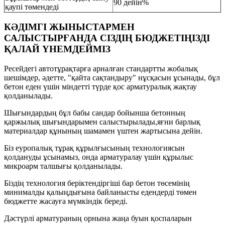
90 дейін%
қаупі төмендеді
КӘДІМГІ ЖЫНЫСТАРМЕН
САЛЫСТЫРҒАНДА СІЗДІҢ БЮДЖЕТІҢІЗДІ
ҚАЛАЙ ҮНЕМДЕЙМІЗ
Ресейдегі автотұрақтарға арналған стандартты жобалық
шешімдер, әдетте, "қайта сақтандыру" нұсқасын ұсынады, бұл
бетон еден үшін міндетті түрде қос арматуралық жақтау
қолданылады.
Шығындардың бұл бабы сандар бойынша бетонның
қаржылық шығындарымен салыстырылады,яғни барлық
материалдар құнының шамамен үштен жартысына дейін.
Біз еуропалық тұрақ құрылғысының технологиясын
қолдануды ұсынамыз, онда арматуралау үшін құрылыс
микроарм талшығы қолданылады.
Біздің технология беріктендіргіші бар бетон төсемінің
минималды қалыңдығына байланысты едендерді төмен
бюджетте жасауға мүмкіндік береді.
Дәстүрлі арматураның орнына жаңа буын қоспаларын