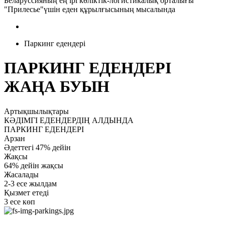
Беларуссияның ең ірі көліктік-логистикалық орталығы
"Прилесье"үшін еден құрылғысының мысалында
Паркинг едендері
ПАРКИНГ ЕДЕНДЕРІ
ЖАҢА БУЫН
Артықшылықтары
КӘДІМГІ ЕДЕНДЕРДІҢ АЛДЫНДА
ПАРКИНГ ЕДЕНДЕРІ
Арзан
Әдеттегі 47% дейін
Жақсы
64% дейін жақсы
Жасалады
2-3 есе жылдам
Қызмет етеді
3 есе көп