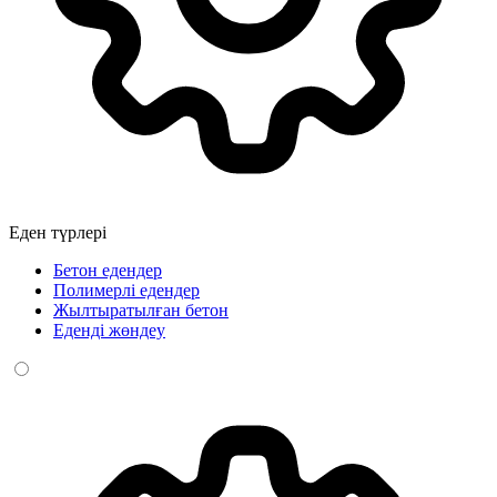
Еден түрлері
Бетон едендер
Полимерлі едендер
Жылтыратылған бетон
Еденді жөндеу