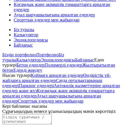
Қоғамдық және әкімшілік ғимараттарға арналған
едендер
Ауыл шаруашылығына арналған едендер
Спорттық едендер мен жабындар
Біз туралы
Калькулятор
Энциклопедиясы
Байланыс
Біздің портфолио
Портфолио
Біз
туралы
Калькулятор
Энциклопедиясы
Байланыс
Еден
түрлері
Бетон едендер
Полимерлі едендер
Жылтыратылған
бетон
Еденді жөндеу
Нысан түрлері
Қоймаға арналған едендер
Өндірістік үй-
жайларға арналған едендер
Сауда орталықтарының
едендері
Паркинг едендері
Автокөлік қызметтеріне арналған
едендер және жүз
Қоғамдық және әкімшілік ғимараттарға
арналған едендер
Ауыл шаруашылығына арналған
едендер
Спорттық едендер мен жабындар
Кері байланыс нысаны
Сұрағыңыздың немесе ұсынысыңыздың мәнін көрсетіңіз
: