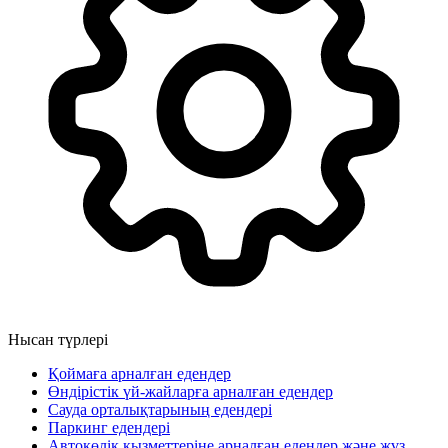
Нысан түрлері
Қоймаға арналған едендер
Өндірістік үй-жайларға арналған едендер
Сауда орталықтарының едендері
Паркинг едендері
Автокөлік қызметтеріне арналған едендер және жүз