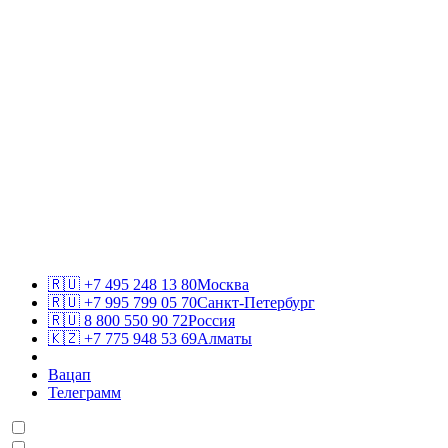
🇷🇺
+7 495 248 13 80
Москва
🇷🇺
+7 995 799 05 70
Санкт-Петербург
🇷🇺
8 800 550 90 72
Россия
🇰🇿
+7 775 948 53 69
Алматы
Вацап
Телеграмм