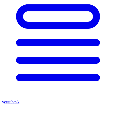
youtube
vk