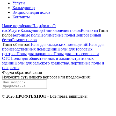
Услуги
Калькулятор
Энциклопедия полов
Контакты
Наше портфолио
Портфолио
О
нас
Услуги
Калькулятор
Энциклопедия полов
Контакты
Типы
полов
Бетонные полы
Полимерные полы
Полированный
бетон
Ремонт полов
Типы объектов
Полы для складских помещений
Полы для
производственных помещений
Полы для торговых
центров
Полы для паркингов
Полы для автосервисов и
СТО
Полы для общественных и административных
зданий
Полы для сельского хозяйства
Спортивные полы и
покрытия
Форма обратной связи
Изложите суть вашего вопроса или предложения
:
©
2026
ПРОФТЕХПОЛ
–
Все права защищены
.