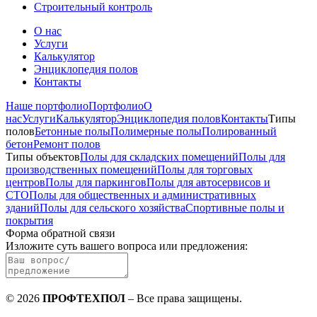
Строительный контроль
О нас
Услуги
Калькулятор
Энциклопедия полов
Контакты
Наше портфолио
Портфолио
О
нас
Услуги
Калькулятор
Энциклопедия полов
Контакты
Типы
полов
Бетонные полы
Полимерные полы
Полированный
бетон
Ремонт полов
Типы объектов
Полы для складских помещений
Полы для
производственных помещений
Полы для торговых
центров
Полы для паркингов
Полы для автосервисов и
СТО
Полы для общественных и административных
зданий
Полы для сельского хозяйства
Спортивные полы и
покрытия
Форма обратной связи
Изложите суть вашего вопроса или предложения
:
©
2026
ПРОФТЕХПОЛ
–
Все права защищены
.