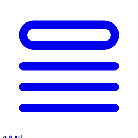
youtube
vk