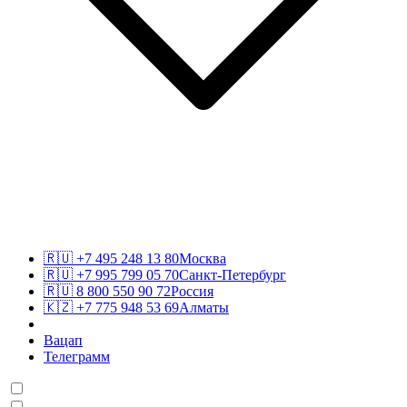
🇷🇺
+7 495 248 13 80
Москва
🇷🇺
+7 995 799 05 70
Санкт-Петербург
🇷🇺
8 800 550 90 72
Россия
🇰🇿
+7 775 948 53 69
Алматы
Вацап
Телеграмм