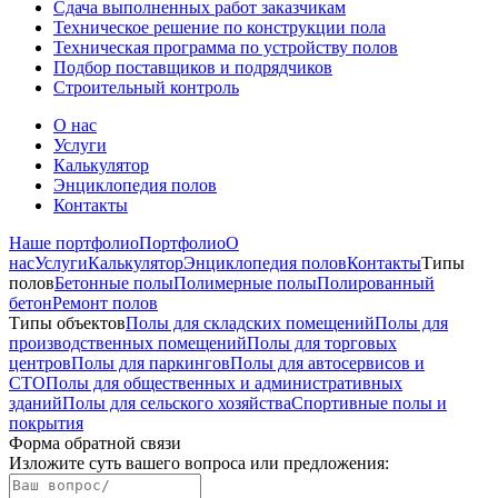
Сдача выполненных работ заказчикам
Техническое решение по конструкции пола
Техническая программа по устройству полов
Подбор поставщиков и подрядчиков
Строительный контроль
О нас
Услуги
Калькулятор
Энциклопедия полов
Контакты
Наше портфолио
Портфолио
О
нас
Услуги
Калькулятор
Энциклопедия полов
Контакты
Типы
полов
Бетонные полы
Полимерные полы
Полированный
бетон
Ремонт полов
Типы объектов
Полы для складских помещений
Полы для
производственных помещений
Полы для торговых
центров
Полы для паркингов
Полы для автосервисов и
СТО
Полы для общественных и административных
зданий
Полы для сельского хозяйства
Спортивные полы и
покрытия
Форма обратной связи
Изложите суть вашего вопроса или предложения
: