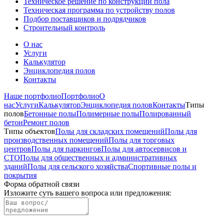
Техническое решение по конструкции пола
Техническая программа по устройству полов
Подбор поставщиков и подрядчиков
Строительный контроль
О нас
Услуги
Калькулятор
Энциклопедия полов
Контакты
Наше портфолио
Портфолио
О
нас
Услуги
Калькулятор
Энциклопедия полов
Контакты
Типы
полов
Бетонные полы
Полимерные полы
Полированный
бетон
Ремонт полов
Типы объектов
Полы для складских помещений
Полы для
производственных помещений
Полы для торговых
центров
Полы для паркингов
Полы для автосервисов и
СТО
Полы для общественных и административных
зданий
Полы для сельского хозяйства
Спортивные полы и
покрытия
Форма обратной связи
Изложите суть вашего вопроса или предложения
: