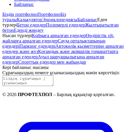
Байланыс
Біздің портфолио
Портфолио
Біз
туралы
Калькулятор
Энциклопедиясы
Байланыс
Еден
түрлері
Бетон едендер
Полимерлі едендер
Жылтыратылған
бетон
Еденді жөндеу
Нысан түрлері
Қоймаға арналған едендер
Өндірістік үй-
жайларға арналған едендер
Сауда орталықтарының
едендері
Паркинг едендері
Автокөлік қызметтеріне арналған
едендер және жүз
Қоғамдық және әкімшілік ғимараттарға
арналған едендер
Ауыл шаруашылығына арналған
едендер
Спорттық едендер мен жабындар
Кері байланыс нысаны
Сұрағыңыздың немесе ұсынысыңыздың мәнін көрсетіңіз
:
©
2026
ПРОФТЕХПОЛ
–
Барлық құқықтар қорғалған
.