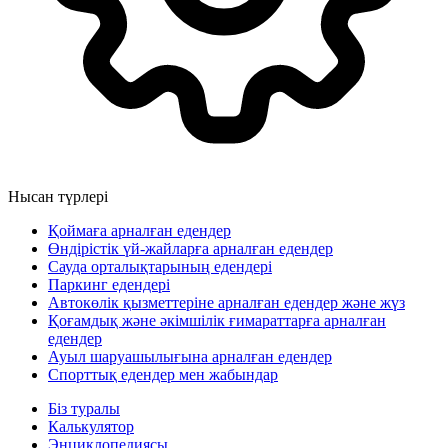
Нысан түрлері
Қоймаға арналған едендер
Өндірістік үй-жайларға арналған едендер
Сауда орталықтарының едендері
Паркинг едендері
Автокөлік қызметтеріне арналған едендер және жүз
Қоғамдық және әкімшілік ғимараттарға арналған
едендер
Ауыл шаруашылығына арналған едендер
Спорттық едендер мен жабындар
Біз туралы
Калькулятор
Энциклопедиясы