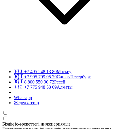
🇷🇺
+7 495 248 13 80
Мәскеу
🇷🇺
+7 995 799 05 70
Санкт-Петербург
🇷🇺
8 800 550 90 72
Ресей
🇰🇿
+7 775 948 53 69
Алматы
Whatsapp
Жеделхаттар
Біздің іс-әрекеттегі инженериямыз