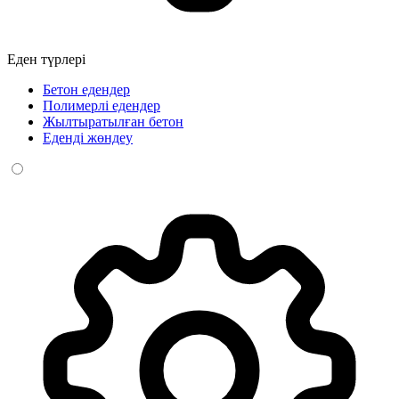
Еден түрлері
Бетон едендер
Полимерлі едендер
Жылтыратылған бетон
Еденді жөндеу