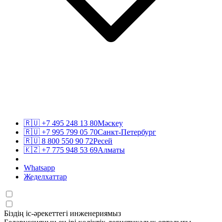
🇷🇺
+7 495 248 13 80
Мәскеу
🇷🇺
+7 995 799 05 70
Санкт-Петербург
🇷🇺
8 800 550 90 72
Ресей
🇰🇿
+7 775 948 53 69
Алматы
Whatsapp
Жеделхаттар
Біздің іс-әрекеттегі инженериямыз