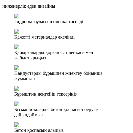
инженерлік еден дизайны
Гидрооқшаулағыш пленка төселді
Қажетті материалдар әкелінді
Қабырғаларды қорғаныс пленкасымен
жабыстырыңыз
Пандустарды бұрышпен жиектеу бойынша
жұмыстар
Бұрыштың деңгейін тексеріңіз
Біз машиналарды бетон қоспасын беруге
дайындаймыз
Бетон қоспасын алыңыз