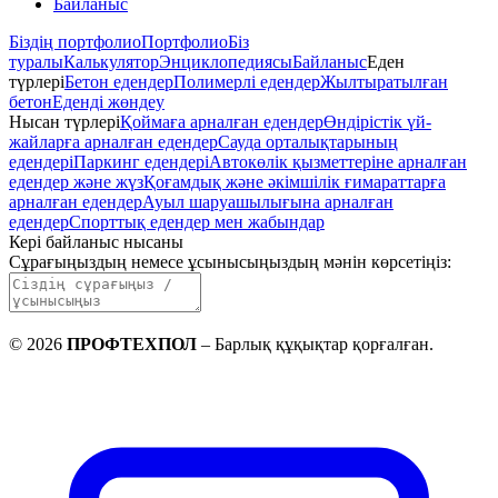
Байланыс
Біздің портфолио
Портфолио
Біз
туралы
Калькулятор
Энциклопедиясы
Байланыс
Еден
түрлері
Бетон едендер
Полимерлі едендер
Жылтыратылған
бетон
Еденді жөндеу
Нысан түрлері
Қоймаға арналған едендер
Өндірістік үй-
жайларға арналған едендер
Сауда орталықтарының
едендері
Паркинг едендері
Автокөлік қызметтеріне арналған
едендер және жүз
Қоғамдық және әкімшілік ғимараттарға
арналған едендер
Ауыл шаруашылығына арналған
едендер
Спорттық едендер мен жабындар
Кері байланыс нысаны
Сұрағыңыздың немесе ұсынысыңыздың мәнін көрсетіңіз
:
©
2026
ПРОФТЕХПОЛ
–
Барлық құқықтар қорғалған
.