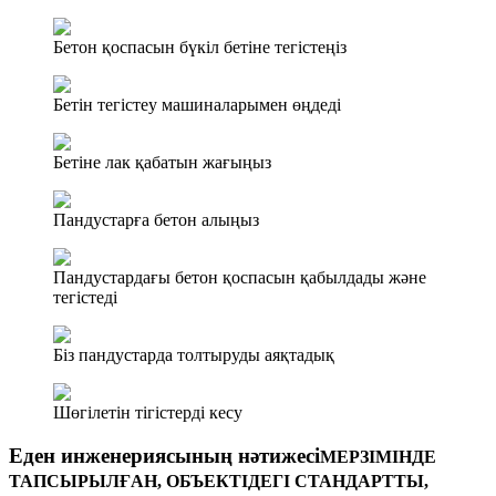
Бетон қоспасын бүкіл бетіне тегістеңіз
Бетін тегістеу машиналарымен өңдеді
Бетіне лак қабатын жағыңыз
Пандустарға бетон алыңыз
Пандустардағы бетон қоспасын қабылдады және
тегістеді
Біз пандустарда толтыруды аяқтадық
Шөгілетін тігістерді кесу
Еден инженериясының нәтижесі
МЕРЗІМІНДЕ
ТАПСЫРЫЛҒАН, ОБЪЕКТІДЕГІ СТАНДАРТТЫ,