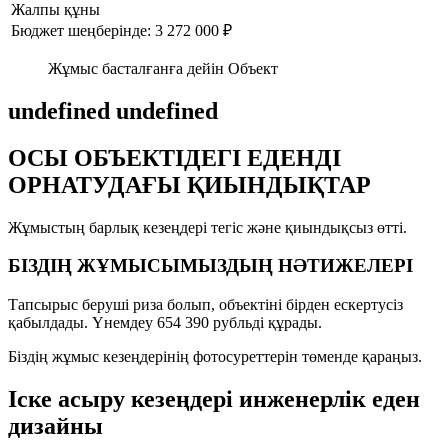
Жалпы құны
Бюджет шеңберінде: 3 272 000 ₽
Жұмыс басталғанға дейін Объект
undefined undefined
ОСЫ ОБЪЕКТІДЕГІ ЕДЕНДІ
ОРНАТУДАҒЫ ҚИЫНДЫҚТАР
Жұмыстың барлық кезеңдері тегіс және қиындықсыз өтті.
БІЗДІҢ ЖҰМЫСЫМЫЗДЫҢ НӘТИЖЕЛЕРІ
Тапсырыс беруші риза болып, объектіні бірден ескертусіз
қабылдады. Үнемдеу 654 390 рубльді құрады.
Біздің жұмыс кезеңдерінің фотосуреттерін төменде қараңыз.
Іске асыру кезеңдері инженерлік еден
дизайны