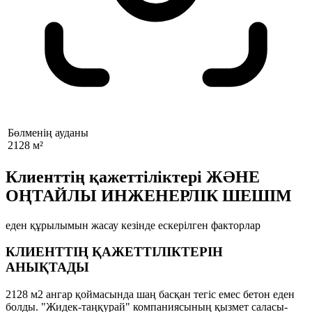
Бөлменің ауданы
2128 м²
Клиенттің қажеттіліктері ЖӘНЕ
ОҢТАЙЛЫ ИНЖЕНЕРЛІК ШЕШІМ
еден құрылымын жасау кезінде ескерілген факторлар
КЛИЕНТТІҢ ҚАЖЕТТІЛІКТЕРІН
АНЫҚТАДЫ
2128 м2 ангар қоймасында шаң басқан тегіс емес бетон еден
болды. "Жидек-таңқурай" компаниясының қызмет саласы-