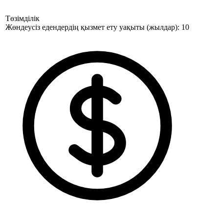
Төзімділік
Жөндеусіз едендердің қызмет ету уақыты (жылдар): 10