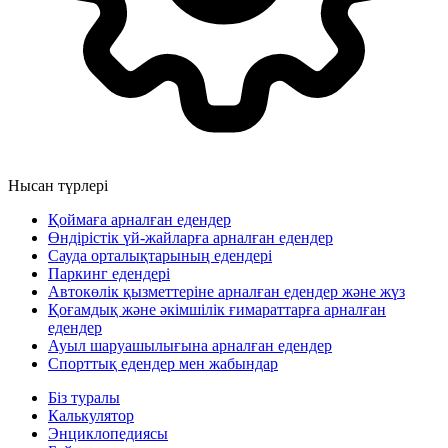
Нысан түрлері
Қоймаға арналған едендер
Өндірістік үй-жайларға арналған едендер
Сауда орталықтарының едендері
Паркинг едендері
Автокөлік қызметтеріне арналған едендер және жүз
Қоғамдық және әкімшілік ғимараттарға арналған
едендер
Ауыл шаруашылығына арналған едендер
Спорттық едендер мен жабындар
Біз туралы
Калькулятор
Энциклопедиясы