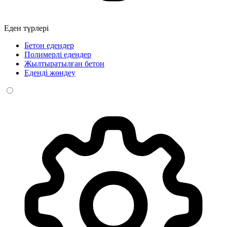
Еден түрлері
Бетон едендер
Полимерлі едендер
Жылтыратылған бетон
Еденді жөндеу