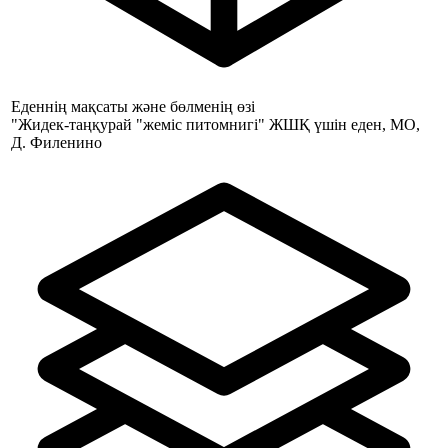
Еденнің мақсаты және бөлменің өзі
"Жидек-таңқурай "жеміс питомнигі" ЖШҚ үшін еден, МО,
Д. Филенино