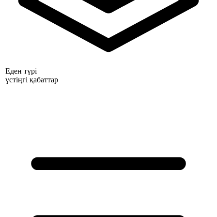
Еден түрі
үстіңгі қабаттар