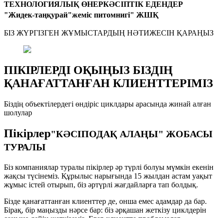
ТЕХНОЛОГИЯЛЫҚ ӨНЕРКӘСІПТІК ЕДЕНДЕР
"Жидек-таңқурай"жеміс питомнигі" ЖШҚ
БІЗ ЖҮРГІЗГЕН ЖҰМЫСТАРДЫҢ НӘТИЖЕСІН ҚАРАҢЫЗ
ПІКІРЛЕРДІ ОҚЫҢЫЗ БІЗДІҢ
ҚАНАҒАТТАНҒАН КЛИЕНТТЕРІМІЗ
Біздің объектілердегі өндіріс циклдары арасында жинай алған
шолулар
Пікірлер
"КӘСІПОДАҚ АЛАҢЫ" ЖОБАСЫ
ТУРАЛЫ
Біз компаниялар туралы пікірлер әр түрлі болуы мүмкін екенін
жақсы түсінеміз. Құрылыс нарығында 15 жылдан астам уақыт
жұмыс істей отырып, біз әртүрлі жағдайларға тап болдық.
Бізде қанағаттанған клиенттер де, онша емес адамдар да бар.
Бірақ, бір маңызды нәрсе бар: біз әрқашан жеткізу циклдерін