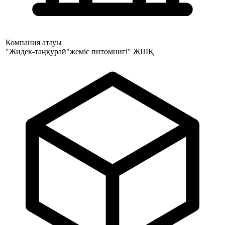
Компания атауы
"Жидек-таңқурай"жеміс питомнигі" ЖШҚ