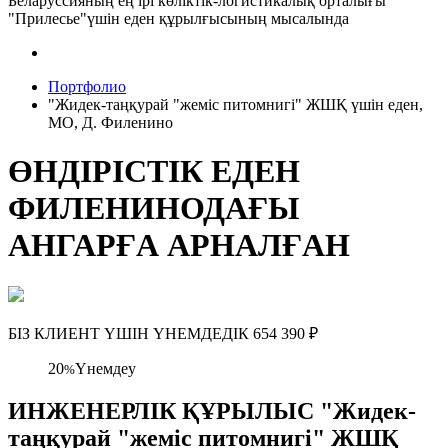
Беларуссияның ең ірі көліктік-логистикалық орталығы
"Прилесье"үшін еден құрылғысының мысалында
Портфолио
"Жидек-таңқурай "жеміс питомнигі" ЖШҚ үшін еден,
МО, Д. Филенино
ӨНДІРІСТІК ЕДЕН
ФИЛЕНИНОДАҒЫ
АНГАРҒА АРНАЛҒАН
БІЗ КЛИЕНТ ҮШІН ҮНЕМДЕДІК
654 390
₽
20
Үнемдеу
%
ИНЖЕНЕРЛІК ҚҰРЫЛЫС "Жидек-
таңқурай "жеміс питомнигі" ЖШҚ