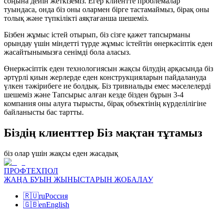
соңына дейін жеткіземіз. Егер клиентте проблемалар
туындаса, онда біз оны олармен бірге тастамаймыз, бірақ оны
толық және түпкілікті аяқтағанша шешеміз.
Бізбен жұмыс істей отырып, біз сізге қажет тапсырманы
орындау үшін міндетті түрде жұмыс істейтін өнеркәсіптік еден
жасайтынымызға сенімді бола аласыз.
Өнеркәсіптік еден технологиясын жақсы білудің арқасында біз
әртүрлі қиын жерлерде еден конструкцияларын пайдалануда
үлкен тәжірибеге ие болдық. Біз тривиальды емес мәселелерді
шешеміз және Тапсырыс алған кезде бізден бұрын 3-4
компания оны алуға тырысты, бірақ объектінің күрделілігіне
байланысты бас тартты.
Біздің клиенттер Біз мақтан тұтамыз
біз олар үшін жақсы еден жасадық
ПРОФТЕХПОЛ
ЖАҢА БУЫН ЖЫНЫСТАРЫН ЖОБАЛАУ
🇷🇺
ru
Россия
🇬🇧
en
English