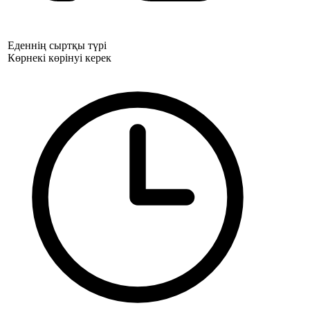
Еденнің сыртқы түрі
Көрнекі көрінуі керек