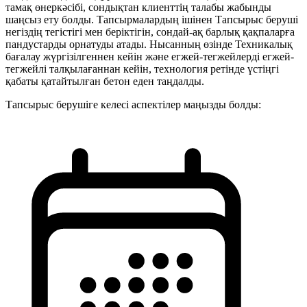
тамақ өнеркәсібі, сондықтан клиенттің талабы жабынды
шаңсыз ету болды. Тапсырмалардың ішінен Тапсырыс беруші
негіздің тегістігі мен беріктігін, сондай-ақ барлық қақпаларға
пандустарды орнатуды атады. Нысанның өзінде Техникалық
бағалау жүргізілгеннен кейін және егжей-тегжейлерді егжей-
тегжейлі талқылағаннан кейін, технология ретінде үстіңгі
қабаты қатайтылған бетон еден таңдалды.
Тапсырыс берушіге келесі аспектілер маңызды болды: