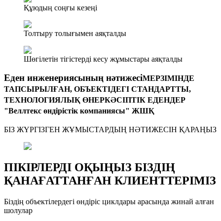
Құюдың соңғы кезеңі
Толтыру толығымен аяқталды
Шөгілетін тігістерді кесу жұмыстары аяқталды
Еден инженериясының нәтижесі
МЕРЗІМІНДЕ
ТАПСЫРЫЛҒАН, ОБЪЕКТІДЕГІ СТАНДАРТТЫ,
ТЕХНОЛОГИЯЛЫҚ ӨНЕРКӘСІПТІК ЕДЕНДЕР
"Веллтекс өндірістік компаниясы" ЖШҚ
БІЗ ЖҮРГІЗГЕН ЖҰМЫСТАРДЫҢ НӘТИЖЕСІН ҚАРАҢЫЗ
ПІКІРЛЕРДІ ОҚЫҢЫЗ БІЗДІҢ
ҚАНАҒАТТАНҒАН КЛИЕНТТЕРІМІЗ
Біздің объектілердегі өндіріс циклдары арасында жинай алған
шолулар