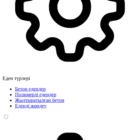
Еден түрлері
Бетон едендер
Полимерлі едендер
Жылтыратылған бетон
Еденді жөндеу