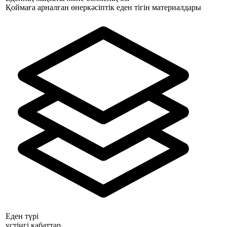
Қоймаға арналған өнеркәсіптік еден тігін материалдары
Еден түрі
үстіңгі қабаттар