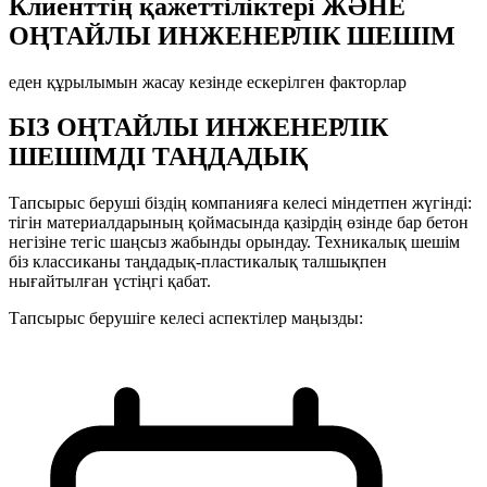
Клиенттің қажеттіліктері ЖӘНЕ
ОҢТАЙЛЫ ИНЖЕНЕРЛІК ШЕШІМ
еден құрылымын жасау кезінде ескерілген факторлар
БІЗ ОҢТАЙЛЫ ИНЖЕНЕРЛІК
ШЕШІМДІ ТАҢДАДЫҚ
Тапсырыс беруші біздің компанияға келесі міндетпен жүгінді:
тігін материалдарының қоймасында қазірдің өзінде бар бетон
негізіне тегіс шаңсыз жабынды орындау. Техникалық шешім
біз классиканы таңдадық-пластикалық талшықпен
нығайтылған үстіңгі қабат.
Тапсырыс берушіге келесі аспектілер маңызды: