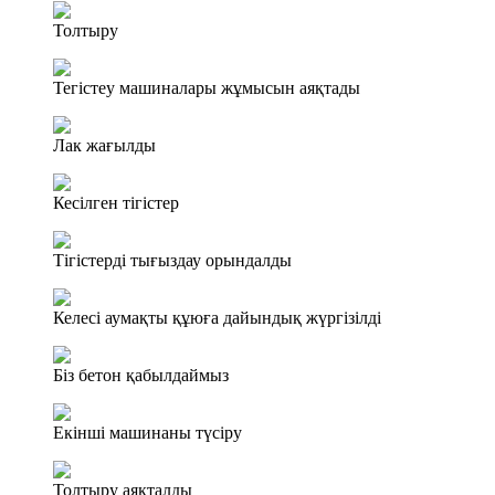
Толтыру
Тегістеу машиналары жұмысын аяқтады
Лак жағылды
Кесілген тігістер
Тігістерді тығыздау орындалды
Келесі аумақты құюға дайындық жүргізілді
Біз бетон қабылдаймыз
Екінші машинаны түсіру
Толтыру аяқталды