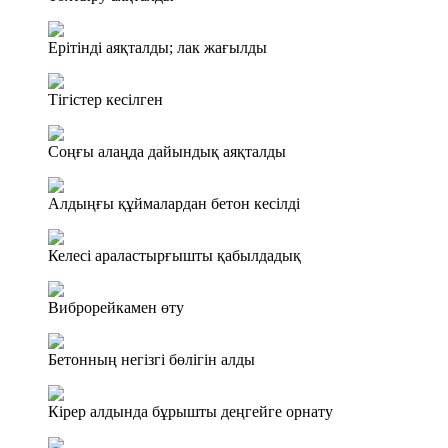
Ерітінді аяқталды; лак жағылды
Тігістер кесілген
Соңғы алаңда дайындық аяқталды
Алдыңғы құймалардан бетон кесілді
Келесі араластырғышты қабылдадық
Виброрейкамен өту
Бетонның негізгі бөлігін алды
Кірер алдында бұрышты деңгейге орнату