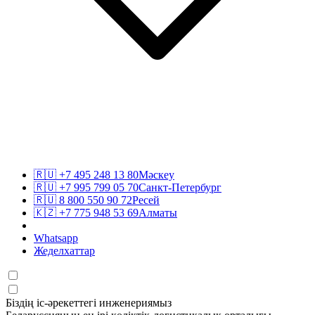
🇷🇺
+7 495 248 13 80
Мәскеу
🇷🇺
+7 995 799 05 70
Санкт-Петербург
🇷🇺
8 800 550 90 72
Ресей
🇰🇿
+7 775 948 53 69
Алматы
Whatsapp
Жеделхаттар
Біздің іс-әрекеттегі инженериямыз