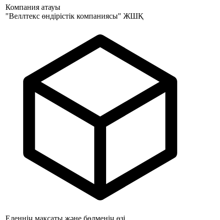
Компания атауы
"Веллтекс өндірістік компаниясы" ЖШҚ
Еденнің мақсаты және бөлменің өзі