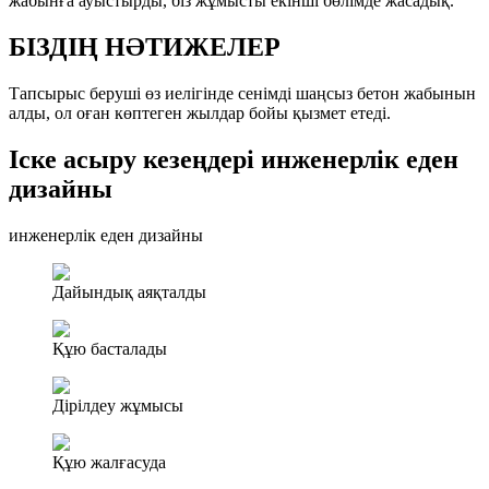
жабынға ауыстырды, біз жұмысты екінші бөлімде жасадық.
БІЗДІҢ НӘТИЖЕЛЕР
Тапсырыс беруші өз иелігінде сенімді шаңсыз бетон жабынын
алды, ол оған көптеген жылдар бойы қызмет етеді.
Іске асыру кезеңдері инженерлік еден
дизайны
инженерлік еден дизайны
Дайындық аяқталды
Құю басталады
Дірілдеу жұмысы
Құю жалғасуда