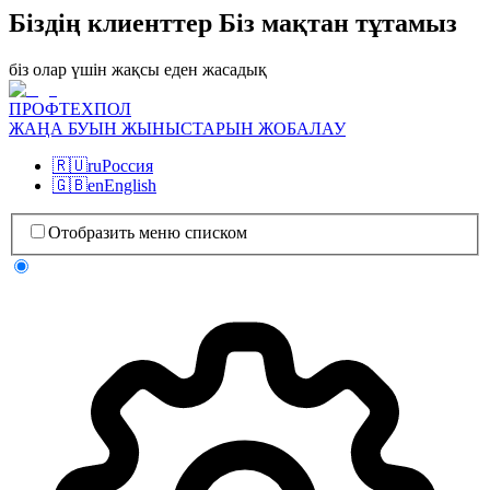
Біздің клиенттер Біз мақтан тұтамыз
біз олар үшін жақсы еден жасадық
ПРОФТЕХПОЛ
ЖАҢА БУЫН ЖЫНЫСТАРЫН ЖОБАЛАУ
🇷🇺
ru
Россия
🇬🇧
en
English
Отобразить меню списком