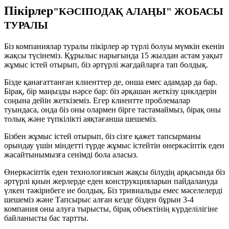
Пікірлер
"КӘСІПОДАҚ АЛАҢЫ" ЖОБАСЫ
ТУРАЛЫ
Біз компаниялар туралы пікірлер әр түрлі болуы мүмкін екенін
жақсы түсінеміз. Құрылыс нарығында 15 жылдан астам уақыт
жұмыс істей отырып, біз әртүрлі жағдайларға тап болдық.
Бізде қанағаттанған клиенттер де, онша емес адамдар да бар.
Бірақ, бір маңызды нәрсе бар: біз әрқашан жеткізу циклдерін
соңына дейін жеткіземіз. Егер клиентте проблемалар
туындаса, онда біз оны олармен бірге тастамаймыз, бірақ оны
толық және түпкілікті аяқтағанша шешеміз.
Бізбен жұмыс істей отырып, біз сізге қажет тапсырманы
орындау үшін міндетті түрде жұмыс істейтін өнеркәсіптік еден
жасайтынымызға сенімді бола аласыз.
Өнеркәсіптік еден технологиясын жақсы білудің арқасында біз
әртүрлі қиын жерлерде еден конструкцияларын пайдалануда
үлкен тәжірибеге ие болдық. Біз тривиальды емес мәселелерді
шешеміз және Тапсырыс алған кезде бізден бұрын 3-4
компания оны алуға тырысты, бірақ объектінің күрделілігіне
байланысты бас тартты.