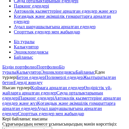
Сауда орталықтарының едендері
Паркинг едендері
Автокөлік қызметтеріне арналған едендер және жүз
Қоғамдық және әкімшілік ғимараттарға арналған
едендер
Ауыл шаруашылығына арналған едендер
Спорттық едендер мен жабындар
Біз туралы
Калькулятор
Энциклопедиясы
Байланыс
Біздің портфолио
Портфолио
Біз
туралы
Калькулятор
Энциклопедиясы
Байланыс
Еден
түрлері
Бетон едендер
Полимерлі едендер
Жылтыратылған
бетон
Еденді жөндеу
Нысан түрлері
Қоймаға арналған едендер
Өндірістік үй-
жайларға арналған едендер
Сауда орталықтарының
едендері
Паркинг едендері
Автокөлік қызметтеріне арналған
едендер және жүз
Қоғамдық және әкімшілік ғимараттарға
арналған едендер
Ауыл шаруашылығына арналған
едендер
Спорттық едендер мен жабындар
Кері байланыс нысаны
Сұрағыңыздың немесе ұсынысыңыздың мәнін көрсетіңіз
: