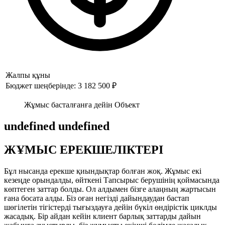
Жалпы құны
Бюджет шеңберінде: 3 182 500 ₽
Жұмыс басталғанға дейін Объект
undefined undefined
ЖҰМЫС ЕРЕКШЕЛІКТЕРІ
Бұл нысанда ерекше қиындықтар болған жоқ. Жұмыс екі
кезеңде орындалды, өйткені Тапсырыс берушінің қоймасында
көптеген заттар болды. Ол алдымен бізге алаңның жартысын
ғана босата алды. Біз оған негізді дайындаудан бастап
шөгілетін тігістерді тығыздауға дейін бүкіл өндірістік циклды
жасадық. Бір айдан кейін клиент барлық заттарды дайын