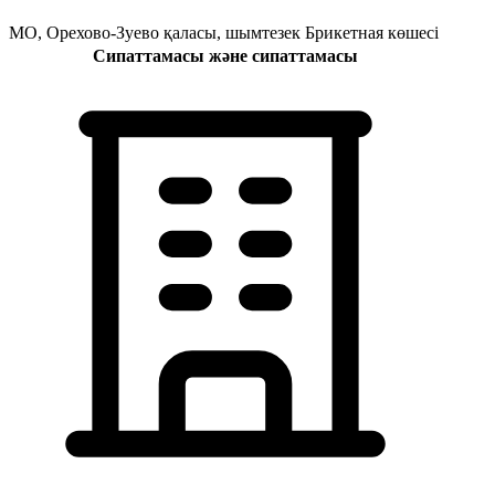
МО, Орехово-Зуево қаласы, шымтезек Брикетная көшесі
Сипаттамасы және сипаттамасы