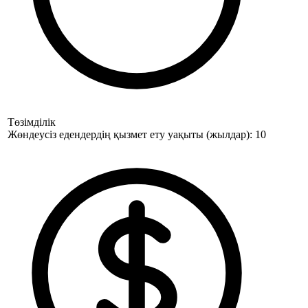
Төзімділік
Жөндеусіз едендердің қызмет ету уақыты (жылдар): 10