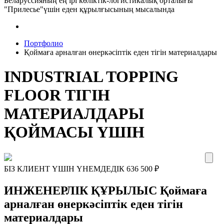
Беларуссияның ең ірі көліктік-логистикалық орталығы
"Прилесье"үшін еден құрылғысының мысалында
Портфолио
Қоймаға арналған өнеркәсіптік еден тігін материалдары
INDUSTRIAL TOPPING
FLOOR ТІГІН
МАТЕРИАЛДАРЫ
ҚОЙМАСЫ ҮШІН
БІЗ КЛИЕНТ ҮШІН ҮНЕМДЕДІК
636 500
₽
ИНЖЕНЕРЛІК ҚҰРЫЛЫС Қоймаға
арналған өнеркәсіптік еден тігін
материалдары