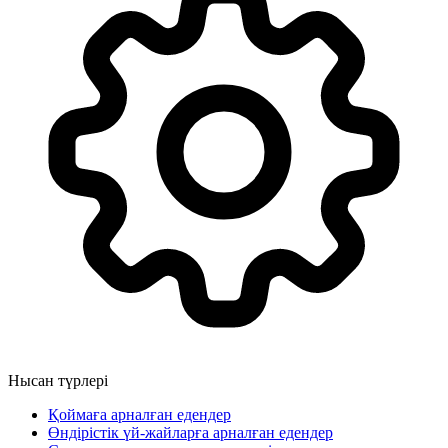
Нысан түрлері
Қоймаға арналған едендер
Өндірістік үй-жайларға арналған едендер