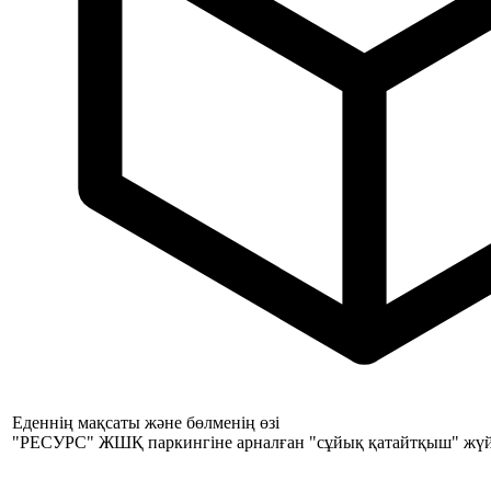
Еденнің мақсаты және бөлменің өзі
"РЕСУРС" ЖШҚ паркингіне арналған "сұйық қатайтқыш" жүйе