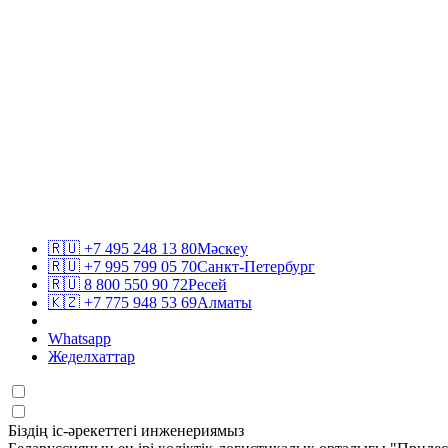
🇷🇺
+7 495 248 13 80
Мәскеу
🇷🇺
+7 995 799 05 70
Санкт-Петербург
🇷🇺
8 800 550 90 72
Ресей
🇰🇿
+7 775 948 53 69
Алматы
Whatsapp
Жеделхаттар
Біздің іс-әрекеттегі инженериямыз