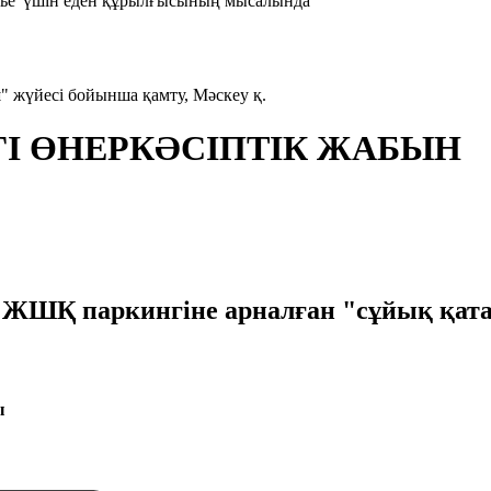
есье"үшін еден құрылғысының мысалында
жүйесі бойынша қамту, Мәскеу қ.
ГІ ӨНЕРКӘСІПТІК ЖАБЫН
паркингіне арналған "сұйық қатай
ы