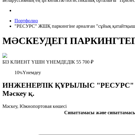
Беларуссияның ең ірі көліктік-логистикалық орталығы "Прил
Портфолио
"РЕСУРС" ЖШҚ паркингіне арналған "сұйық қатайтқыш" 
МӘСКЕУДЕГІ ПАРКИНГТЕ
БІЗ КЛИЕНТ ҮШІН ҮНЕМДЕДІК
55 700
₽
10
Үнемдеу
%
ИНЖЕНЕРЛІК ҚҰРЫЛЫС "РЕСУРС" ЖШҚ 
Мәскеу қ.
Мәскеу, Южнопортовая көшесі
Сипаттамасы және сипаттамас