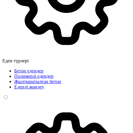
Еден түрлері
Бетон едендер
Полимерлі едендер
Жылтыратылған бетон
Еденді жөндеу