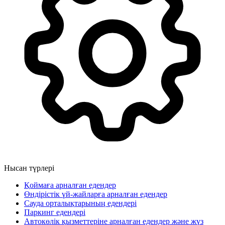
Нысан түрлері
Қоймаға арналған едендер
Өндірістік үй-жайларға арналған едендер
Сауда орталықтарының едендері
Паркинг едендері
Автокөлік қызметтеріне арналған едендер және жүз