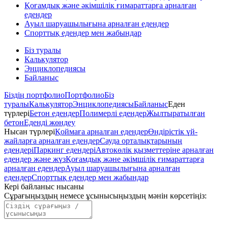
Қоғамдық және әкімшілік ғимараттарға арналған
едендер
Ауыл шаруашылығына арналған едендер
Спорттық едендер мен жабындар
Біз туралы
Калькулятор
Энциклопедиясы
Байланыс
Біздің портфолио
Портфолио
Біз
туралы
Калькулятор
Энциклопедиясы
Байланыс
Еден
түрлері
Бетон едендер
Полимерлі едендер
Жылтыратылған
бетон
Еденді жөндеу
Нысан түрлері
Қоймаға арналған едендер
Өндірістік үй-
жайларға арналған едендер
Сауда орталықтарының
едендері
Паркинг едендері
Автокөлік қызметтеріне арналған
едендер және жүз
Қоғамдық және әкімшілік ғимараттарға
арналған едендер
Ауыл шаруашылығына арналған
едендер
Спорттық едендер мен жабындар
Кері байланыс нысаны
Сұрағыңыздың немесе ұсынысыңыздың мәнін көрсетіңіз
: