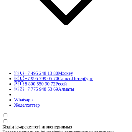
🇷🇺
+7 495 248 13 80
Мәскеу
🇷🇺
+7 995 799 05 70
Санкт-Петербург
🇷🇺
8 800 550 90 72
Ресей
🇰🇿
+7 775 948 53 69
Алматы
Whatsapp
Жеделхаттар
Біздің іс-әрекеттегі инженериямыз