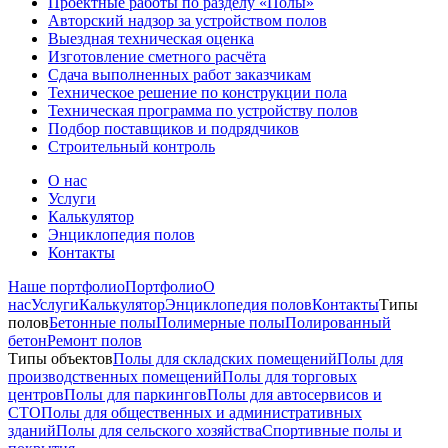
Проектные работы по разделу «Полы»
Авторский надзор за устройством полов
Выездная техническая оценка
Изготовление сметного расчёта
Сдача выполненных работ заказчикам
Техническое решение по конструкции пола
Техническая программа по устройству полов
Подбор поставщиков и подрядчиков
Строительный контроль
О нас
Услуги
Калькулятор
Энциклопедия полов
Контакты
Наше портфолио
Портфолио
О
нас
Услуги
Калькулятор
Энциклопедия полов
Контакты
Типы
полов
Бетонные полы
Полимерные полы
Полированный
бетон
Ремонт полов
Типы объектов
Полы для складских помещений
Полы для
производственных помещений
Полы для торговых
центров
Полы для паркингов
Полы для автосервисов и
СТО
Полы для общественных и административных
зданий
Полы для сельского хозяйства
Спортивные полы и