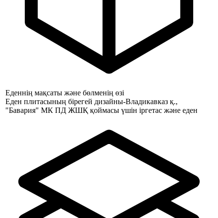
Еденнің мақсаты және бөлменің өзі
Еден плитасының бірегей дизайны-Владикавказ қ.,
"Бавария" МК ПД ЖШҚ қоймасы үшін іргетас және еден