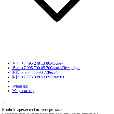
🇷🇺
+7 495 248 13 80
Мәскеу
🇷🇺
+7 995 799 05 70
Санкт-Петербург
🇷🇺
8 800 550 90 72
Ресей
🇰🇿
+7 775 948 53 69
Алматы
Whatsapp
Жеделхаттар
Біздің іс-әрекеттегі инженериямыз