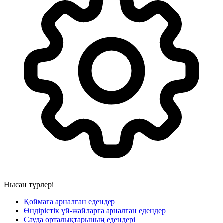
Нысан түрлері
Қоймаға арналған едендер
Өндірістік үй-жайларға арналған едендер
Сауда орталықтарының едендері