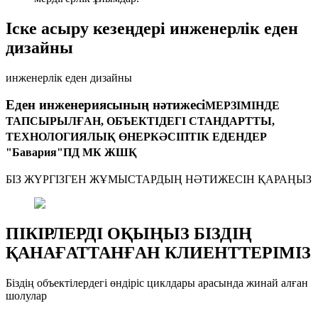
Іске асыру кезеңдері инженерлік еден
дизайны
инженерлік еден дизайны
Еден инженериясының нәтижесі
МЕРЗІМІНДЕ
ТАПСЫРЫЛҒАН, ОБЪЕКТІДЕГІ СТАНДАРТТЫ,
ТЕХНОЛОГИЯЛЫҚ ӨНЕРКӘСІПТІК ЕДЕНДЕР
"Бавария"ПД МК ЖШҚ
БІЗ ЖҮРГІЗГЕН ЖҰМЫСТАРДЫҢ НӘТИЖЕСІН ҚАРАҢЫЗ
ПІКІРЛЕРДІ ОҚЫҢЫЗ БІЗДІҢ
ҚАНАҒАТТАНҒАН КЛИЕНТТЕРІМІЗ
Біздің объектілердегі өндіріс циклдары арасында жинай алған
шолулар