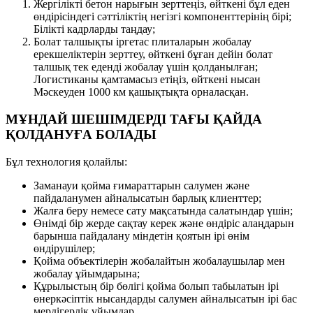
Жергілікті бетон нарығын зерттеңіз, өйткені бұл еден
өндірісіндегі сәттіліктің негізгі компоненттерінің бірі;
Білікті кадрларды таңдау;
Болат талшықты іргетас плиталарын жобалау
ерекшеліктерін зерттеу, өйткені бұған дейін болат
талшық тек еденді жобалау үшін қолданылған;
Логистиканы қамтамасыз етіңіз, өйткені нысан
Мәскеуден 1000 км қашықтықта орналасқан.
МҰНДАЙ ШЕШІМДЕРДІ ТАҒЫ ҚАЙДА
ҚОЛДАНУҒА БОЛАДЫ
Бұл технология қолайлы:
Заманауи қойма ғимараттарын салумен және
пайдаланумен айналысатын барлық клиенттер;
Жалға беру немесе сату мақсатында салатындар үшін;
Өнімді бір жерде сақтау керек және өндіріс алаңдарын
барынша пайдалану міндетін қоятын ірі өнім
өндірушілер;
Қойма объектілерін жобалайтын жобалаушылар мен
жобалау ұйымдарына;
Құрылыстың бір бөлігі қойма болып табылатын ірі
өнеркәсіптік нысандарды салумен айналысатын ірі бас
мердігерлік ұйымдар.