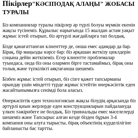
Пікірлер
"КӘСІПОДАҚ АЛАҢЫ" ЖОБАСЫ
ТУРАЛЫ
Біз компаниялар туралы пікірлер әр түрлі болуы мүмкін екенін
жақсы түсінеміз. Құрылыс нарығында 15 жылдан астам уақыт
жұмыс істей отырып, біз әртүрлі жағдайларға тап болдық.
Бізде қанағаттанған клиенттер де, онша емес адамдар да бар.
Бірақ, бір маңызды нәрсе бар: біз әрқашан жеткізу циклдерін
соңына дейін жеткіземіз. Егер клиентте проблемалар
туындаса, онда біз оны олармен бірге тастамаймыз, бірақ оны
толық және түпкілікті аяқтағанша шешеміз.
Бізбен жұмыс істей отырып, біз сізге қажет тапсырманы
орындау үшін міндетті түрде жұмыс істейтін өнеркәсіптік еден
жасайтынымызға сенімді бола аласыз.
Өнеркәсіптік еден технологиясын жақсы білудің арқасында біз
әртүрлі қиын жерлерде еден конструкцияларын пайдалануда
үлкен тәжірибеге ие болдық. Біз тривиальды емес мәселелерді
шешеміз және Тапсырыс алған кезде бізден бұрын 3-4
компания оны алуға тырысты, бірақ объектінің күрделілігіне
байланысты бас тартты.