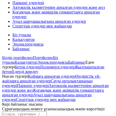
Паркинг едендері
Автокөлік қызметтеріне арналған едендер және жүз
Қоғамдық және әкімшілік ғимараттарға арналған
едендер
Ауыл шаруашылығына арналған едендер
Спорттық едендер мен жабындар
Біз туралы
Калькулятор
Энциклопедиясы
Байланыс
Біздің портфолио
Портфолио
Біз
туралы
Калькулятор
Энциклопедиясы
Байланыс
Еден
түрлері
Бетон едендер
Полимерлі едендер
Жылтыратылған
бетон
Еденді жөндеу
Нысан түрлері
Қоймаға арналған едендер
Өндірістік үй-
жайларға арналған едендер
Сауда орталықтарының
едендері
Паркинг едендері
Автокөлік қызметтеріне арналған
едендер және жүз
Қоғамдық және әкімшілік ғимараттарға
арналған едендер
Ауыл шаруашылығына арналған
едендер
Спорттық едендер мен жабындар
Кері байланыс нысаны
Сұрағыңыздың немесе ұсынысыңыздың мәнін көрсетіңіз
: