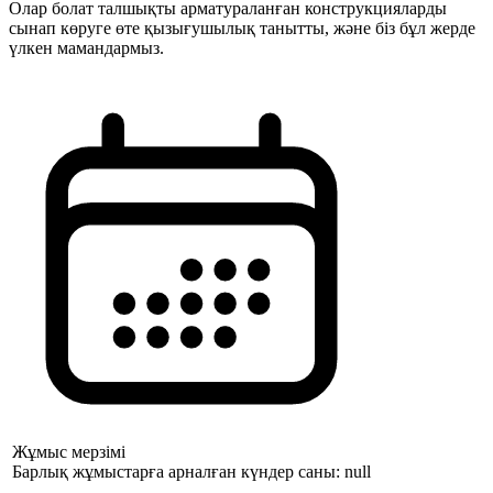
Олар болат талшықты арматураланған конструкцияларды
сынап көруге өте қызығушылық танытты, және біз бұл жерде
үлкен мамандармыз.
Жұмыс мерзімі
Барлық жұмыстарға арналған күндер саны: null