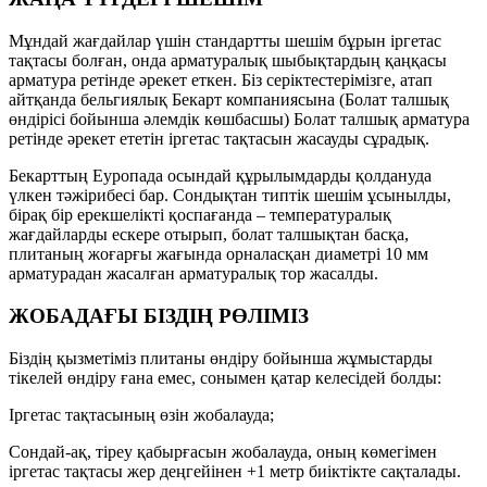
Мұндай жағдайлар үшін стандартты шешім бұрын іргетас
тақтасы болған, онда арматуралық шыбықтардың қаңқасы
арматура ретінде әрекет еткен. Біз серіктестерімізге, атап
айтқанда бельгиялық Бекарт компаниясына (Болат талшық
өндірісі бойынша әлемдік көшбасшы) Болат талшық арматура
ретінде әрекет ететін іргетас тақтасын жасауды сұрадық.
Бекарттың Еуропада осындай құрылымдарды қолдануда
үлкен тәжірибесі бар. Сондықтан типтік шешім ұсынылды,
бірақ бір ерекшелікті қоспағанда – температуралық
жағдайларды ескере отырып, болат талшықтан басқа,
плитаның жоғарғы жағында орналасқан диаметрі 10 мм
арматурадан жасалған арматуралық тор жасалды.
ЖОБАДАҒЫ БІЗДІҢ РӨЛІМІЗ
Біздің қызметіміз плитаны өндіру бойынша жұмыстарды
тікелей өндіру ғана емес, сонымен қатар келесідей болды:
Іргетас тақтасының өзін жобалауда;
Сондай-ақ, тіреу қабырғасын жобалауда, оның көмегімен
іргетас тақтасы жер деңгейінен +1 метр биіктікте сақталады.