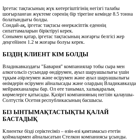
Іргетас тақтасының жүк көтергіштігінің негізгі талабы
шоғырланған жүктеме сөренің бір тірегіне кемінде 8.5 тонна
болатындығы болды.
Сондай-ақ, іргетас тақтасы өнеркәсіптік еденнің
сипаттамаларын біріктіруі керек.
Сонымен қатар, іргетас тақтасының жоғарғы белгісі жер
деңгейінен 1.2 м жоғары болуы керек.
БІЗДІҢ КЛИЕНТ КІМ БОЛДЫ
Владикавказдағы "Бавария" компаниялар тобы сыра мен
алкогольсіз сусындар өндірумен, ауыл шаруашылығы үшін
тұқым әзірлеумен және өсірумен және ауыл шаруашылығы
өнімдерін өсірумен айналысады және олардың Владикавказда
мейрамханалары бар. Ол өте танымал, халықаралық
көрмелерге қатысады. Қазіргі компанияның негізін қалаушы-
Солтүстік Осетия республикасының басшысы.
БІЗ ЫНТЫМАҚТАСТЫҚТЫ ҚАЛАЙ
БАСТАДЫҚ
Клиентке бізді серіктесіміз – өзін-өзі қамтамасыз ететін
қоймалармен айналысатын Стелкон компаниясы ұсынды.