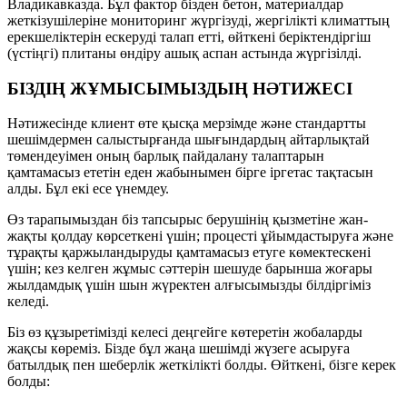
Владикавказда. Бұл фактор бізден бетон, материалдар
жеткізушілеріне мониторинг жүргізуді, жергілікті климаттың
ерекшеліктерін ескеруді талап етті, өйткені беріктендіргіш
(үстіңгі) плитаны өндіру ашық аспан астында жүргізілді.
БІЗДІҢ ЖҰМЫСЫМЫЗДЫҢ НӘТИЖЕСІ
Нәтижесінде клиент өте қысқа мерзімде және стандартты
шешімдермен салыстырғанда шығындардың айтарлықтай
төмендеуімен оның барлық пайдалану талаптарын
қамтамасыз ететін еден жабынымен бірге іргетас тақтасын
алды. Бұл екі есе үнемдеу.
Өз тарапымыздан біз тапсырыс берушінің қызметіне жан-
жақты қолдау көрсеткені үшін; процесті ұйымдастыруға және
тұрақты қаржыландыруды қамтамасыз етуге көмектескені
үшін; кез келген жұмыс сәттерін шешуде барынша жоғары
жылдамдық үшін шын жүректен алғысымызды білдіргіміз
келеді.
Біз өз құзыретімізді келесі деңгейге көтеретін жобаларды
жақсы көреміз. Бізде бұл жаңа шешімді жүзеге асыруға
батылдық пен шеберлік жеткілікті болды. Өйткені, бізге керек
болды: