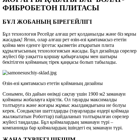
ФИБРОБЕТОН ПЛИТАСЫ
БҰЛ ЖОБАНЫҢ БІРЕГЕЙЛІГІ
Бұл технология Ресейде алғаш рет қолданылды және біз мұны
жасадық! Яғни, олар алғаш рет өзін-өзі қамтамасыз ететін
қойма мен еденге іргетас қызметін атқаратын плита
құрылғысының технологиясын жасады. Бұл дизайнда сөрелер
жүйесі бір уақытта қоршау қабырғалары мен шатыры
бекітілген қойманың тірек қаңқасы болып табылады.
Өзін-өзі қамтамасыз ететін қойманың дизайны
Сонымен, біз дайын өнімді сақтау үшін 1900 м2 заманауи
қойманы жобалауға кірістік. Ол тауарды максималды
толтыруға және жоғары жұмыс жылдамдығына ие болуы
керек. Сондықтан шаттлдарды (тауарларды өздері қоймада
жылжытатын Роботтар) пайдаланып толтырылған сөрелер
жүйесі таңдалды. Бұл қоймалардың заманауи түрі –
компанияда бар қоймалардың ішіндегі ең заманауи түрі.
ЖАҢА ТҮРДЕГІ ШЕШІМ