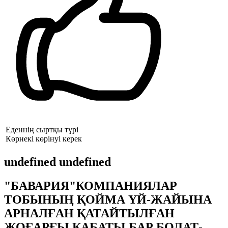
Еденнің сыртқы түрі
Көрнекі көрінуі керек
undefined undefined
"БАВАРИЯ"КОМПАНИЯЛАР
ТОБЫНЫҢ ҚОЙМА ҮЙ-ЖАЙЫНА
АРНАЛҒАН ҚАТАЙТЫЛҒАН
ЖОҒАРҒЫ ҚАБАТЫ БАР БОЛАТ-