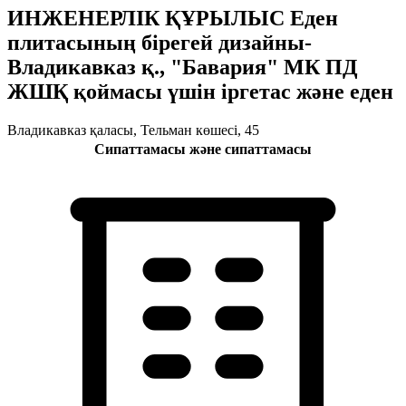
ИНЖЕНЕРЛІК ҚҰРЫЛЫС Еден
плитасының бірегей дизайны-
Владикавказ қ., "Бавария" МК ПД
ЖШҚ қоймасы үшін іргетас және еден
Владикавказ қаласы, Тельман көшесі, 45
Сипаттамасы және сипаттамасы