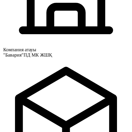
Компания атауы
"Бавария"ПД МК ЖШҚ