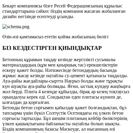
Бекарт компаниясы бізге Ресей Федерациясының құрылыс
стандарттарына сәйкес біздің компания жасаған жобаланған
дизайн негізінде есептеуді ұсынды.
Өзін-өзі қамтамасыз ететін қойма жобасының бөлігі
БІЗ КЕЗДЕСТІРГЕН ҚИЫНДЫҚТАР
Бетонның құрамын таңдау кезінде жергілікті сусымалы
материалдардың (құм мен қиыршық тас) ерекшеліктерін
ескеру қажет болды. Нәтижесінде бетондаудың басында
жұмыс жасау кезінде оңтайлы су-цемент қатынасы таңдалды.
Ауа-райы жағдайлары-сыртта Наурыз болды және тұрақты
күн шуақты ауа-райы болмады. Яғни, ыстық күндер жаңбырға
жол берді. Плита 4 кезеңде құйылды, бірақ әр кезең тоқтаусыз
орындалуы керек еді. Сондықтан еден плитасы күннен де,
ылғалдан да қорғалған.
Бетонды бетон сорғымен қабылдау қажет болғандықтан, бұл
тапсырма үшін бүкіл Солтүстік Осетиядағы ең үлкен бетон
сорғысы тартылды. Бұл шешім плитаның кейбір бөліктерінің
үлкен қашықтығына байланысты оңтайлы болып шықты.
Біздің компанияның базасы Мәскеуде, ал нысанның өзі