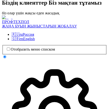
Біздің клиенттер Біз мақтан тұтамыз
біз олар үшін жақсы еден жасадық
ПРОФТЕХПОЛ
ЖАҢА БУЫН ЖЫНЫСТАРЫН ЖОБАЛАУ
🇷🇺
ru
Россия
🇬🇧
en
English
Отобразить меню списком