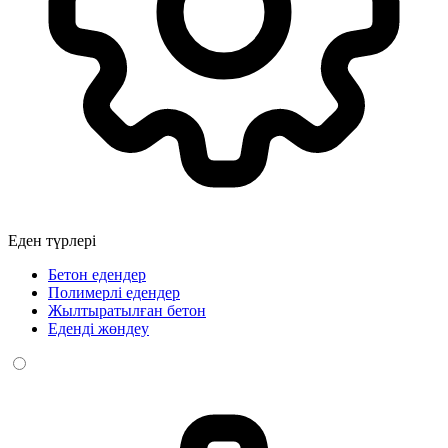
Еден түрлері
Бетон едендер
Полимерлі едендер
Жылтыратылған бетон
Еденді жөндеу