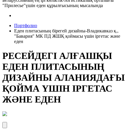
Беларуссияның ең ірі көліктік-логистикалық орталығы
"Прилесье"үшін еден құрылғысының мысалында
Портфолио
Еден плитасының бірегей дизайны-Владикавказ қ.,
"Бавария" МК ПД ЖШҚ қоймасы үшін іргетас және
еден
РЕСЕЙДЕГІ АЛҒАШҚЫ
ЕДЕН ПЛИТАСЫНЫҢ
ДИЗАЙНЫ АЛАНИЯДАҒЫ
ҚОЙМА ҮШІН ІРГЕТАС
ЖӘНЕ ЕДЕН