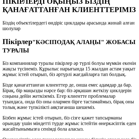
ПІКІРЛЕРДІ ОҚЫҢЫЗ БІЗДІҢ
ҚАНАҒАТТАНҒАН КЛИЕНТТЕРІМІЗ
Біздің объектілердегі өндіріс циклдары арасында жинай алған
шолулар
Пікірлер
"КӘСІПОДАҚ АЛАҢЫ" ЖОБАСЫ
ТУРАЛЫ
Біз компаниялар туралы пікірлер әр түрлі болуы мүмкін екенін
жақсы түсінеміз. Құрылыс нарығында 15 жылдан астам уақыт
жұмыс істей отырып, біз әртүрлі жағдайларға тап болдық.
Бізде қанағаттанған клиенттер де, онша емес адамдар да бар.
Бірақ, бір маңызды нәрсе бар: біз әрқашан жеткізу циклдерін
соңына дейін жеткіземіз. Егер клиентте проблемалар
туындаса, онда біз оны олармен бірге тастамаймыз, бірақ оны
толық және түпкілікті аяқтағанша шешеміз.
Бізбен жұмыс істей отырып, біз сізге қажет тапсырманы
орындау үшін міндетті түрде жұмыс істейтін өнеркәсіптік еден
жасайтынымызға сенімді бола аласыз.