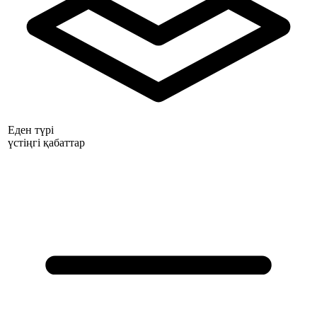
Еден түрі
үстіңгі қабаттар