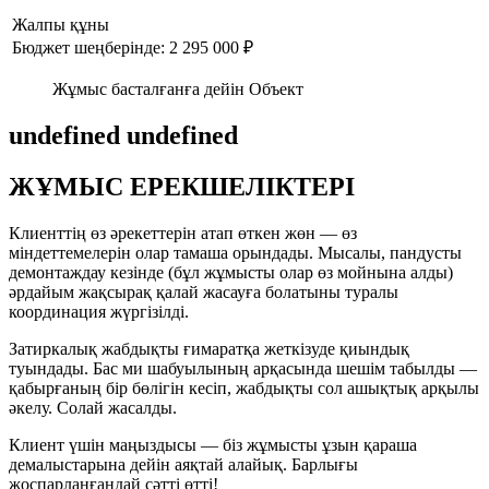
Жалпы құны
Бюджет шеңберінде: 2 295 000 ₽
Жұмыс басталғанға дейін Объект
undefined undefined
ЖҰМЫС ЕРЕКШЕЛІКТЕРІ
Клиенттің өз әрекеттерін атап өткен жөн — өз
міндеттемелерін олар тамаша орындады. Мысалы, пандусты
демонтаждау кезінде (бұл жұмысты олар өз мойнына алды)
әрдайым жақсырақ қалай жасауға болатыны туралы
координация жүргізілді.
Затиркалық жабдықты ғимаратқа жеткізуде қиындық
туындады. Бас ми шабуылының арқасында шешім табылды —
қабырғаның бір бөлігін кесіп, жабдықты сол ашықтық арқылы
әкелу. Солай жасалды.
Клиент үшін маңыздысы — біз жұмысты ұзын қараша
демалыстарына дейін аяқтай алайық. Барлығы
жоспарланғандай сәтті өтті!