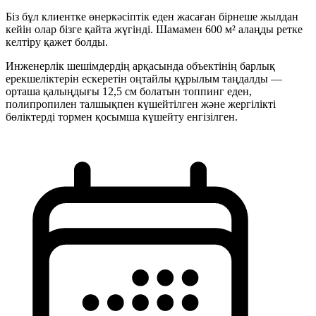
Біз бұл клиентке өнеркәсіптік еден жасаған бірнеше жылдан
кейін олар бізге қайта жүгінді. Шамамен 600 м² алаңды ретке
келтіру қажет болды.
Инженерлік шешімдердің арқасында объектінің барлық
ерекшеліктерін ескеретін оңтайлы құрылым таңдалды —
орташа қалыңдығы 12,5 см болатын топпинг еден,
полипропилен талшықпен күшейтілген және жергілікті
бөліктерді тормен қосымша күшейту енгізілген.