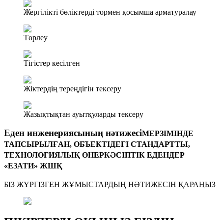
Жергілікті бөліктерді тормен қосымша арматуралау
Төрлеу
Тігістер кесілген
Жіктердің тереңдігін тексеру
Жазықтықтан ауытқуларды тексеру
Еден инженериясының нәтижесі
МЕРЗІМІНДЕ
ТАПСЫРЫЛҒАН, ОБЪЕКТІДЕГІ СТАНДАРТТЫ,
ТЕХНОЛОГИЯЛЫҚ ӨНЕРКӘСІПТІК ЕДЕНДЕР
«ЕЗАТИ» ЖШҚ
БІЗ ЖҮРГІЗГЕН ЖҰМЫСТАРДЫҢ НӘТИЖЕСІН ҚАРАҢЫЗ