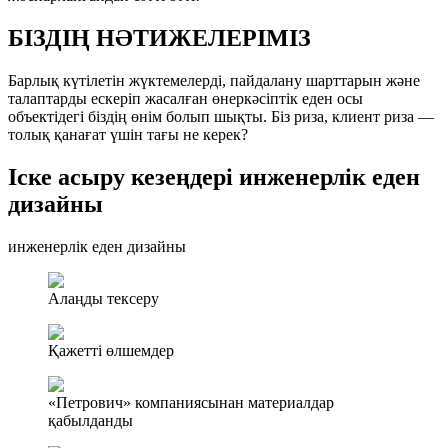
БІЗДІҢ НӘТИЖЕЛЕРІМІЗ
Барлық күтілетін жүктемелерді, пайдалану шарттарын және
талаптарды ескеріп жасалған өнеркәсіптік еден осы
объектідегі біздің өнім болып шықты. Біз риза, клиент риза —
толық қанағат үшін тағы не керек?
Іске асыру кезеңдері инженерлік еден
дизайны
инженерлік еден дизайны
Алаңды тексеру
Қажетті өлшемдер
«Петрович» компаниясынан материалдар
қабылданды