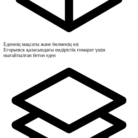
Еденнің мақсаты және бөлменің өзі
Егорьевск қаласындағы өндірістік ғимарат үшін
нығайтылған бетон еден