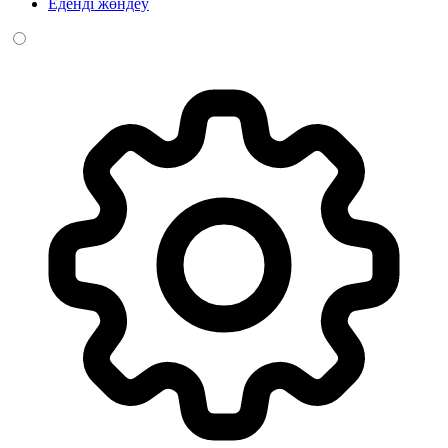
Еденді жөндеу