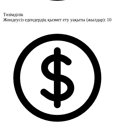
Төзімділік
Жөндеусіз едендердің қызмет ету уақыты (жылдар): 10