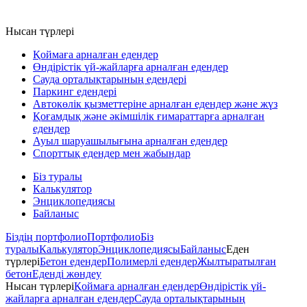
Нысан түрлері
Қоймаға арналған едендер
Өндірістік үй-жайларға арналған едендер
Сауда орталықтарының едендері
Паркинг едендері
Автокөлік қызметтеріне арналған едендер және жүз
Қоғамдық және әкімшілік ғимараттарға арналған
едендер
Ауыл шаруашылығына арналған едендер
Спорттық едендер мен жабындар
Біз туралы
Калькулятор
Энциклопедиясы
Байланыс
Біздің портфолио
Портфолио
Біз
туралы
Калькулятор
Энциклопедиясы
Байланыс
Еден
түрлері
Бетон едендер
Полимерлі едендер
Жылтыратылған
бетон
Еденді жөндеу
Нысан түрлері
Қоймаға арналған едендер
Өндірістік үй-
жайларға арналған едендер
Сауда орталықтарының