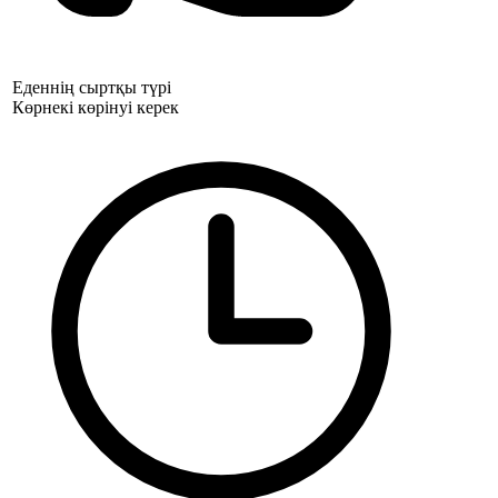
Еденнің сыртқы түрі
Көрнекі көрінуі керек