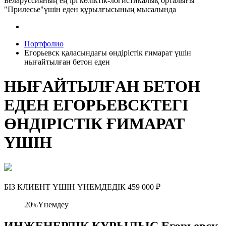
Беларуссияның ең ірі көліктік-логистикалық орталығы
"Прилесье"үшін еден құрылғысының мысалында
Портфолио
Егорьевск қаласындағы өндірістік ғимарат үшін
нығайтылған бетон еден
НЫҒАЙТЫЛҒАН БЕТОН
ЕДЕН ЕГОРЬЕВСКТЕГІ
ӨНДІРІСТІК ҒИМАРАТ
ҮШІН
БІЗ КЛИЕНТ ҮШІН ҮНЕМДЕДІК
459 000
₽
20
Үнемдеу
%
ИНЖЕНЕРЛІК ҚҰРЫЛЫС Егорьевск