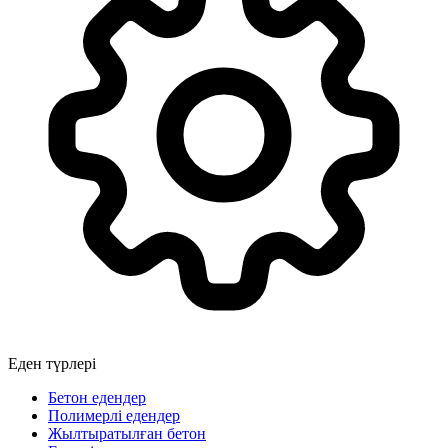
Еден түрлері
Бетон едендер
Полимерлі едендер
Жылтыратылған бетон