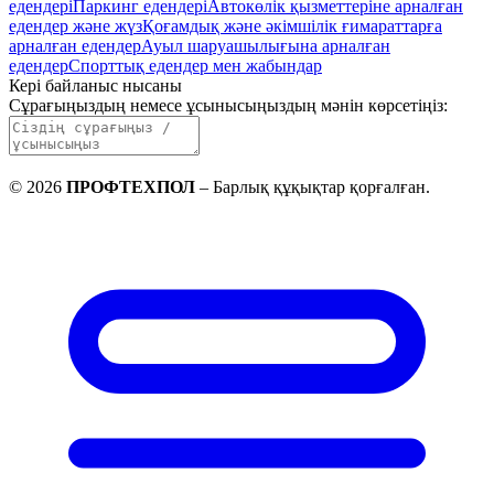
едендері
Паркинг едендері
Автокөлік қызметтеріне арналған
едендер және жүз
Қоғамдық және әкімшілік ғимараттарға
арналған едендер
Ауыл шаруашылығына арналған
едендер
Спорттық едендер мен жабындар
Кері байланыс нысаны
Сұрағыңыздың немесе ұсынысыңыздың мәнін көрсетіңіз
:
©
2026
ПРОФТЕХПОЛ
–
Барлық құқықтар қорғалған
.