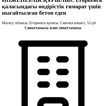
қаласындағы өндірістік ғимарат үшін
нығайтылған бетон еден
Мәскеу облысы, Егорьевск қаласы, Смычка көшесі, 52-үй
Сипаттамасы және сипаттамасы