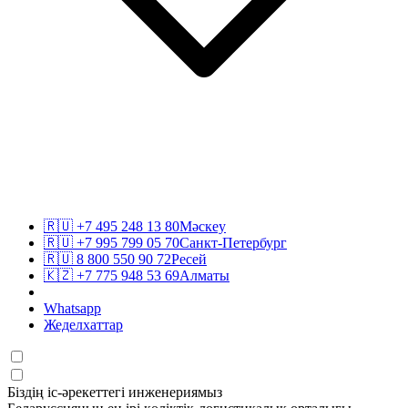
🇷🇺
+7 495 248 13 80
Мәскеу
🇷🇺
+7 995 799 05 70
Санкт-Петербург
🇷🇺
8 800 550 90 72
Ресей
🇰🇿
+7 775 948 53 69
Алматы
Whatsapp
Жеделхаттар
Біздің іс-әрекеттегі инженериямыз