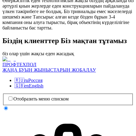
Өнеркәсіптік еден технологиясын жақсы білудің арқасында біз
әртүрлі қиын жерлерде еден конструкцияларын пайдалануда
үлкен тәжірибеге ие болдық. Біз тривиальды емес мәселелерді
шешеміз және Тапсырыс алған кезде бізден бұрын 3-4
компания оны алуға тырысты, бірақ объектінің күрделілігіне
байланысты бас тартты.
Біздің клиенттер Біз мақтан тұтамыз
біз олар үшін жақсы еден жасадық
ПРОФТЕХПОЛ
ЖАҢА БУЫН ЖЫНЫСТАРЫН ЖОБАЛАУ
🇷🇺
ru
Россия
🇬🇧
en
English
Отобразить меню списком