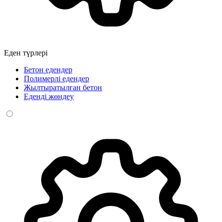
Еден түрлері
Бетон едендер
Полимерлі едендер
Жылтыратылған бетон
Еденді жөндеу