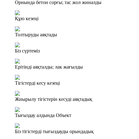
Орнында бетон сорғы; тас жол жиналды
Құю кезеңі
Толтыруды аяқтады
Біз сүртеміз
Ерітінді аяқталды; лак жағылды
Тігістерді кесу кезеңі
Жиырылу тігістерін кесуді аяқтадық
Тығыздау алдында Объект
Біз тігістерді тығыздауды орындадық