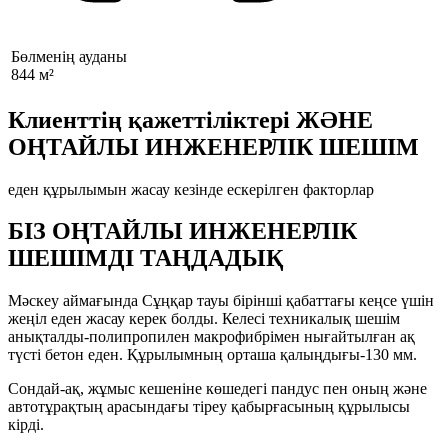
Бөлменің ауданы
844 м²
Клиенттің қажеттіліктері ЖӘНЕ
ОҢТАЙЛЫ ИНЖЕНЕРЛІК ШЕШІМ
еден құрылымын жасау кезінде ескерілген факторлар
БІЗ ОҢТАЙЛЫ ИНЖЕНЕРЛІК
ШЕШІМДІ ТАҢДАДЫҚ
Мәскеу аймағында Сұңқар тауы бірінші қабаттағы кеңсе үшін
жеңіл еден жасау керек болды. Келесі техникалық шешім
анықталды-полипропилен макрофибрімен нығайтылған ақ
түсті бетон еден. Құрылымның орташа қалыңдығы-130 мм.
Сондай-ақ, жұмыс кешеніне көшедегі пандус пен оның және
автотұрақтың арасындағы тіреу қабырғасының құрылысы
кірді.