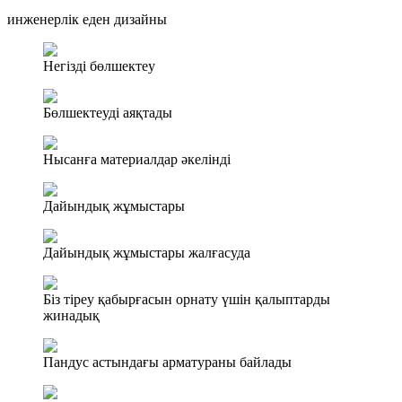
инженерлік еден дизайны
Негізді бөлшектеу
Бөлшектеуді аяқтады
Нысанға материалдар әкелінді
Дайындық жұмыстары
Дайындық жұмыстары жалғасуда
Біз тіреу қабырғасын орнату үшін қалыптарды
жинадық
Пандус астындағы арматураны байлады