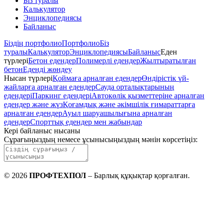
Біз туралы
Калькулятор
Энциклопедиясы
Байланыс
Біздің портфолио
Портфолио
Біз
туралы
Калькулятор
Энциклопедиясы
Байланыс
Еден
түрлері
Бетон едендер
Полимерлі едендер
Жылтыратылған
бетон
Еденді жөндеу
Нысан түрлері
Қоймаға арналған едендер
Өндірістік үй-
жайларға арналған едендер
Сауда орталықтарының
едендері
Паркинг едендері
Автокөлік қызметтеріне арналған
едендер және жүз
Қоғамдық және әкімшілік ғимараттарға
арналған едендер
Ауыл шаруашылығына арналған
едендер
Спорттық едендер мен жабындар
Кері байланыс нысаны
Сұрағыңыздың немесе ұсынысыңыздың мәнін көрсетіңіз
:
©
2026
ПРОФТЕХПОЛ
–
Барлық құқықтар қорғалған
.