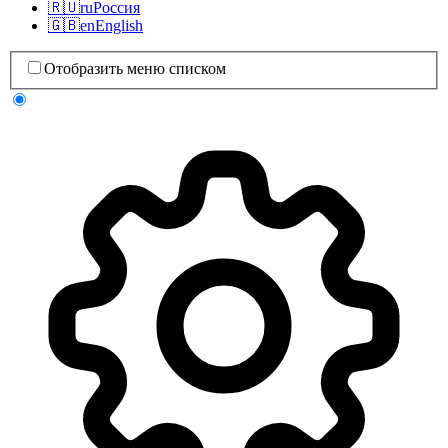
🇷🇺
ru
Россия
🇬🇧
en
English
Отобразить меню списком