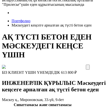
Беларуссияның ең ірі көліктік-логистикалық орталығы
"Прилесье"үшін еден құрылғысының мысалында
Портфолио
Мәскеудегі кеңсеге арналған ақ түсті бетон еден
АҚ ТҮСТІ БЕТОН ЕДЕН
МӘСКЕУДЕГІ КЕҢСЕ
ҮШІН
БІЗ КЛИЕНТ ҮШІН ҮНЕМДЕДІК
613 800
₽
ИНЖЕНЕРЛІК ҚҰРЫЛЫС Мәскеудегі
кеңсеге арналған ақ түсті бетон еден
Мәскеу қ., Мироновская, 33-үй, 9-бет
Сипаттамасы және сипаттамасы