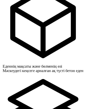
Еденнің мақсаты және бөлменің өзі
Мәскеудегі кеңсеге арналған ақ түсті бетон еден