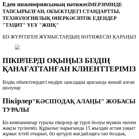
Еден инженериясының нәтижесі
МЕРЗІМІНДЕ
ТАПСЫРЫЛҒАН, ОБЪЕКТІДЕГІ СТАНДАРТТЫ,
ТЕХНОЛОГИЯЛЫҚ ӨНЕРКӘСІПТІК ЕДЕНДЕР
"ТАЦИТ" ҮЕҰ "ЖШҚ"
БІЗ ЖҮРГІЗГЕН ЖҰМЫСТАРДЫҢ НӘТИЖЕСІН ҚАРАҢЫЗ
ПІКІРЛЕРДІ ОҚЫҢЫЗ БІЗДІҢ
ҚАНАҒАТТАНҒАН КЛИЕНТТЕРІМІЗ
Біздің объектілердегі өндіріс циклдары арасында жинай алған
шолулар
Пікірлер
"КӘСІПОДАҚ АЛАҢЫ" ЖОБАСЫ
ТУРАЛЫ
Біз компаниялар туралы пікірлер әр түрлі болуы мүмкін екенін
жақсы түсінеміз. Құрылыс нарығында 15 жылдан астам уақыт
жұмыс істей отырып, біз әртүрлі жағдайларға тап болдық.