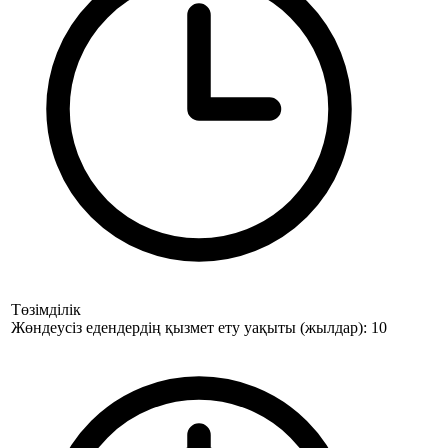
Төзімділік
Жөндеусіз едендердің қызмет ету уақыты (жылдар): 10