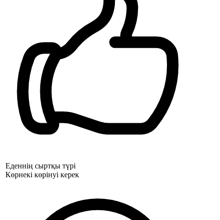
Еденнің сыртқы түрі
Көрнекі көрінуі керек