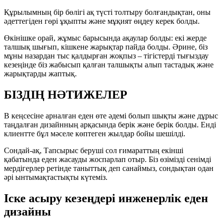
Құрылымның бір бөлігі ақ түсті толтыру болғандықтан, оны
әдеттегіден гөрі ұқыпты және мұқият өңдеу керек болды.
Өкінішке орай, жұмыс барысында ақаулар болды: екі жерде
талшық шығып, кішкене жарықтар пайда болды. Әрине, біз
мұны назардан тыс қалдырған жоқпыз – тігістерді тығыздау
кезеңінде біз жабысып қалған талшықты алып тастадық және
жарықтарды жаптық.
БІЗДІҢ НӘТИЖЕЛЕР
В кеңсесіне арналған еден өте әдемі болып шықты және дұрыс
таңдалған дизайнның арқасында берік және берік болды. Енді
клиентте бұл мәселе көптеген жылдар бойы шешілді.
Сондай-ақ, Тапсырыс беруші сол ғимараттың екінші
қабатында еден жасауды жоспарлап отыр. Біз өзімізді сенімді
мердігерлер ретінде таныттық деп санаймыз, сондықтан одан
әрі ынтымақтастықты күтеміз.
Іске асыру кезеңдері инженерлік еден
дизайны