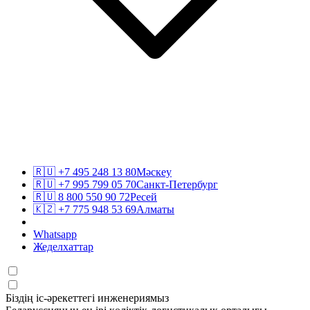
🇷🇺
+7 495 248 13 80
Мәскеу
🇷🇺
+7 995 799 05 70
Санкт-Петербург
🇷🇺
8 800 550 90 72
Ресей
🇰🇿
+7 775 948 53 69
Алматы
Whatsapp
Жеделхаттар
Біздің іс-әрекеттегі инженериямыз