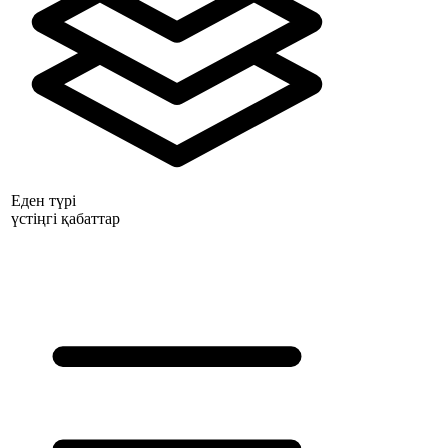
Еден түрі
үстіңгі қабаттар