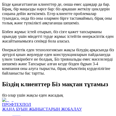
Бізде қанағаттанған клиенттер де, онша емес адамдар да бар.
Бірақ, бір маңызды нәрсе бар: біз әрқашан жеткізу циклдерін
соңына дейін жеткіземіз. Егер клиентте проблемалар
туындаса, онда біз оны олармен бірге тастамаймыз, бірақ оны
толық және түпкілікті аяқтағанша шешеміз.
Бізбен жұмыс істей отырып, біз сізге қажет тапсырманы
орындау үшін міндетті түрде жұмыс істейтін өнеркәсіптік еден
жасайтынымызға сенімді бола аласыз.
Өнеркәсіптік еден технологиясын жақсы білудің арқасында біз
әртүрлі қиын жерлерде еден конструкцияларын пайдалануда
үлкен тәжірибеге ие болдық. Біз тривиальды емес мәселелерді
шешеміз және Тапсырыс алған кезде бізден бұрын 3-4
компания оны алуға тырысты, бірақ объектінің күрделілігіне
байланысты бас тартты.
Біздің клиенттер Біз мақтан тұтамыз
біз олар үшін жақсы еден жасадық
ПРОФТЕХПОЛ
ЖАҢА БУЫН ЖЫНЫСТАРЫН ЖОБАЛАУ