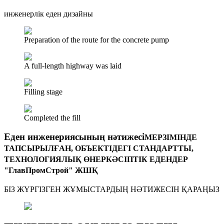
инженерлік еден дизайны
Preparation of the route for the concrete pump
A full-length highway was laid
Filling stage
Completed the fill
Еден инженериясының нәтижесі
МЕРЗІМІНДЕ
ТАПСЫРЫЛҒАН, ОБЪЕКТІДЕГІ СТАНДАРТТЫ,
ТЕХНОЛОГИЯЛЫҚ ӨНЕРКӘСІПТІК ЕДЕНДЕР
"ГлавПромСтрой" ЖШҚ
БІЗ ЖҮРГІЗГЕН ЖҰМЫСТАРДЫҢ НӘТИЖЕСІН ҚАРАҢЫЗ