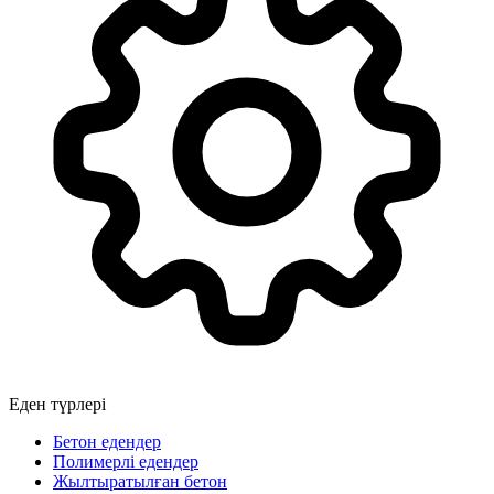
Еден түрлері
Бетон едендер
Полимерлі едендер
Жылтыратылған бетон