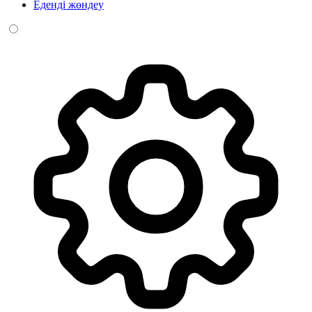
Еденді жөндеу