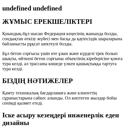
undefined undefined
ЖҰМЫС ЕРЕКШЕЛІКТЕРІ
Қиындық-бұл нысан Федерация кеңесінің жанында болды,
сондықтан өткізу жүйесі мен басқа да қауіпсіздік шараларына
байланысты рұқсат шектеулі болды.
Бұл бетон сорғысы үшін өте ұзын және күрделі трек болып
шықты, өйткені бетон сорғыны объектінің кіреберісіне қоюға
тура келді, ал трассаны көшеде үлкен қашықтыққа тартуға
тура келді.
БІЗДІҢ НӘТИЖЕЛЕР
Қамту техникалық бағдарламаға және клиенттің
сұраныстарына сәйкес алынды. Ол көптеген жылдар бойы
сенімді қызмет етеді.
Іске асыру кезеңдері инженерлік еден
дизайны