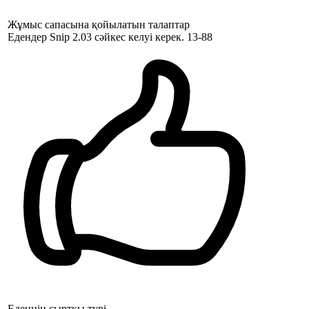
Жұмыс сапасына қойылатын талаптар
Едендер Snip 2.03 сәйкес келуі керек. 13-88
Еденнің сыртқы түрі