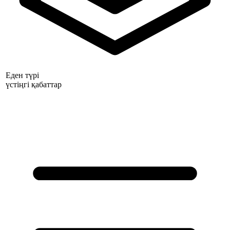
Еден түрі
үстіңгі қабаттар