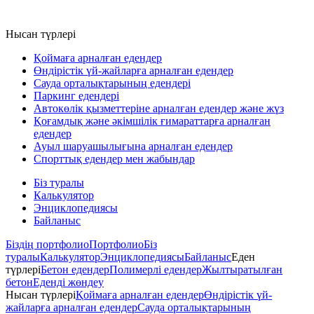
Нысан түрлері
Қоймаға арналған едендер
Өндірістік үй-жайларға арналған едендер
Сауда орталықтарының едендері
Паркинг едендері
Автокөлік қызметтеріне арналған едендер және жүз
Қоғамдық және әкімшілік ғимараттарға арналған
едендер
Ауыл шаруашылығына арналған едендер
Спорттық едендер мен жабындар
Біз туралы
Калькулятор
Энциклопедиясы
Байланыс
Біздің портфолио
Портфолио
Біз
туралы
Калькулятор
Энциклопедиясы
Байланыс
Еден
түрлері
Бетон едендер
Полимерлі едендер
Жылтыратылған
бетон
Еденді жөндеу
Нысан түрлері
Қоймаға арналған едендер
Өндірістік үй-
жайларға арналған едендер
Сауда орталықтарының