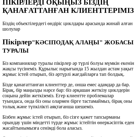
ПІКІРЛЕРДІ ОҚЫҢЫЗ БІЗДІҢ
ҚАНАҒАТТАНҒАН КЛИЕНТТЕРІМІЗ
Біздің объектілердегі өндіріс циклдары арасында жинай алған
шолулар
Пікірлер
"КӘСІПОДАҚ АЛАҢЫ" ЖОБАСЫ
ТУРАЛЫ
Біз компаниялар туралы пікірлер әр түрлі болуы мүмкін екенін
жақсы түсінеміз. Құрылыс нарығында 15 жылдан астам уақыт
жұмыс істей отырып, біз әртүрлі жағдайларға тап болдық.
Бізде қанағаттанған клиенттер де, онша емес адамдар да бар.
Бірақ, бір маңызды нәрсе бар: біз әрқашан жеткізу циклдерін
соңына дейін жеткіземіз. Егер клиентте проблемалар
туындаса, онда біз оны олармен бірге тастамаймыз, бірақ оны
толық және түпкілікті аяқтағанша шешеміз.
Бізбен жұмыс істей отырып, біз сізге қажет тапсырманы
орындау үшін міндетті түрде жұмыс істейтін өнеркәсіптік еден
жасайтынымызға сенімді бола аласыз.