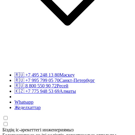
🇷🇺
+7 495 248 13 80
Мәскеу
🇷🇺
+7 995 799 05 70
Санкт-Петербург
🇷🇺
8 800 550 90 72
Ресей
🇰🇿
+7 775 948 53 69
Алматы
Whatsapp
Жеделхаттар
Біздің іс-әрекеттегі инженериямыз