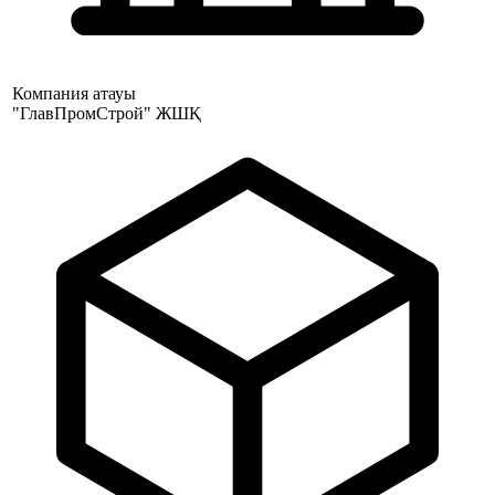
Компания атауы
"ГлавПромСтрой" ЖШҚ