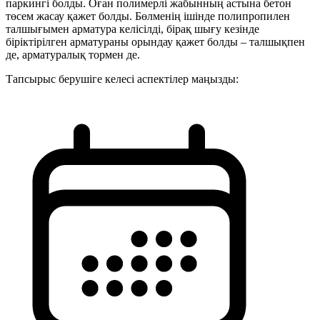
паркингі болды. Оған полимерлі жабынның астына бетон
төсем жасау қажет болды. Бөлменің ішінде полипропилен
талшығымен арматура келісілді, бірақ шығу кезінде
біріктірілген арматураны орындау қажет болды – талшықпен
де, арматуралық тормен де.
Тапсырыс берушіге келесі аспектілер маңызды: