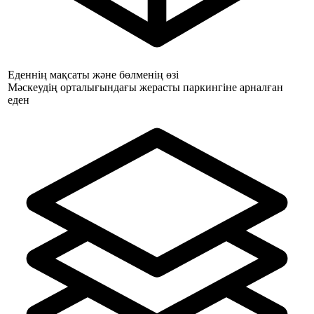
Еденнің мақсаты және бөлменің өзі
Мәскеудің орталығындағы жерасты паркингіне арналған
еден