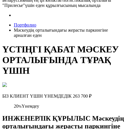
Беларуссияның ең ірі көліктік-логистикалық орталығы
"Прилесье"үшін еден құрылғысының мысалында
Портфолио
Мәскеудің орталығындағы жерасты паркингіне
арналған еден
ҮСТІҢГІ ҚАБАТ МӘСКЕУ
ОРТАЛЫҒЫНДА ТҰРАҚ
ҮШІН
БІЗ КЛИЕНТ ҮШІН ҮНЕМДЕДІК
263 700
₽
20
Үнемдеу
%
ИНЖЕНЕРЛІК ҚҰРЫЛЫС Мәскеудің
орталығындағы жерасты паркингіне