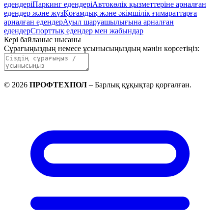
едендері
Паркинг едендері
Автокөлік қызметтеріне арналған
едендер және жүз
Қоғамдық және әкімшілік ғимараттарға
арналған едендер
Ауыл шаруашылығына арналған
едендер
Спорттық едендер мен жабындар
Кері байланыс нысаны
Сұрағыңыздың немесе ұсынысыңыздың мәнін көрсетіңіз
:
©
2026
ПРОФТЕХПОЛ
–
Барлық құқықтар қорғалған
.