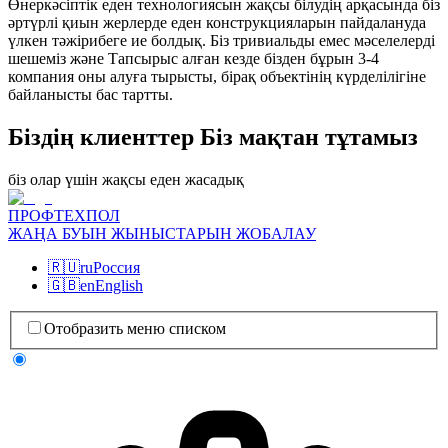
Өнеркәсіптік еден технологиясын жақсы білудің арқасында біз
әртүрлі қиын жерлерде еден конструкцияларын пайдалануда
үлкен тәжірибеге ие болдық. Біз тривиальды емес мәселелерді
шешеміз және Тапсырыс алған кезде бізден бұрын 3-4
компания оны алуға тырысты, бірақ объектінің күрделілігіне
байланысты бас тартты.
Біздің клиенттер Біз мақтан тұтамыз
біз олар үшін жақсы еден жасадық
ПРОФТЕХПОЛ
ЖАҢА БУЫН ЖЫНЫСТАРЫН ЖОБАЛАУ
🇷🇺
ru
Россия
🇬🇧
en
English
Отобразить меню списком