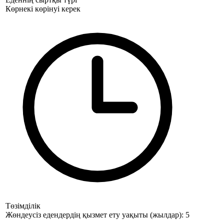
Көрнекі көрінуі керек
Төзімділік
Жөндеусіз едендердің қызмет ету уақыты (жылдар): 5