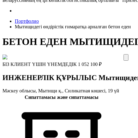
Беларуссияның ең ірі көліктік-логистикалық орталығы "Прил
Портфолио
Мытищидегі өндірістік ғимаратқа арналған бетон еден
БЕТОН ЕДЕН МЫТИЩИДЕГІ
БІЗ КЛИЕНТ ҮШІН ҮНЕМДЕДІК
1 052 100
₽
ИНЖЕНЕРЛІК ҚҰРЫЛЫС Мытищидегі өнд
Мәскеу облысы, Мытищи қ., Силикатная көшесі, 19 үй
Сипаттамасы және сипаттамасы