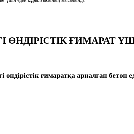
есье"үшін еден құрылғысының мысалында
 ӨНДІРІСТІК ҒИМАРАТ ҮШ
ірістік ғимаратқа арналған бетон е