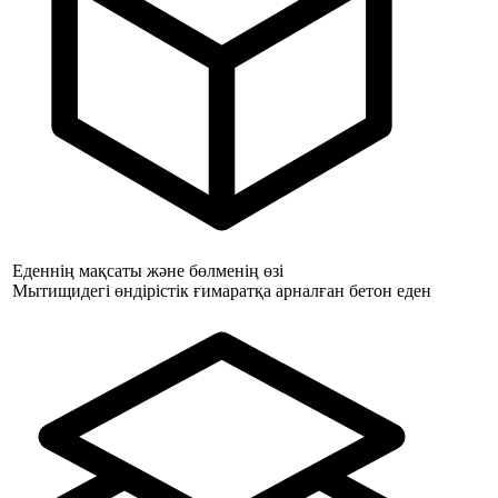
Еденнің мақсаты және бөлменің өзі
Мытищидегі өндірістік ғимаратқа арналған бетон еден