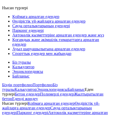
Нысан түрлері
Қоймаға арналған едендер
Өндірістік үй-жайларға арналған едендер
Сауда орталықтарының едендері
Паркинг едендері
Автокөлік қызметтеріне арналған едендер және жүз
Қоғамдық және әкімшілік ғимараттарға арналған
едендер
Ауыл шаруашылығына арналған едендер
Спорттық едендер мен жабындар
Біз туралы
Калькулятор
Энциклопедиясы
Байланыс
Біздің портфолио
Портфолио
Біз
туралы
Калькулятор
Энциклопедиясы
Байланыс
Еден
түрлері
Бетон едендер
Полимерлі едендер
Жылтыратылған
бетон
Еденді жөндеу
Нысан түрлері
Қоймаға арналған едендер
Өндірістік үй-
жайларға арналған едендер
Сауда орталықтарының
едендері
Паркинг едендері
Автокөлік қызметтеріне арналған