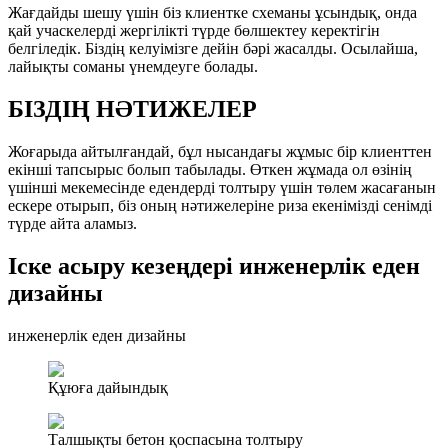
Жағдайды шешу үшін біз клиентке схеманы ұсындық, онда
қай учаскелерді жергілікті түрде бөлшектеу керектігін
белгіледік. Біздің келуімізге дейін бәрі жасалды. Осылайша,
лайықты соманы үнемдеуге болады.
БІЗДІҢ НӘТИЖЕЛЕР
Жоғарыда айтылғандай, бұл нысандағы жұмыс бір клиенттен
екінші тапсырыс болып табылады. Өткен жұмада ол өзінің
үшінші мекемесінде едендерді толтыру үшін төлем жасағанын
ескере отырып, біз оның нәтижелеріне риза екенімізді сенімді
түрде айта аламыз.
Іске асыру кезеңдері инженерлік еден
дизайны
инженерлік еден дизайны
Құюға дайындық
Талшықты бетон қоспасына толтыру