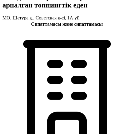
арналған топпингтік еден
МО, Шатура қ., Советская к-сі, 1А үй
Сипаттамасы және сипаттамасы