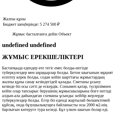
Жалпы құны
Бюджет шеңберінде: 5 274 500 ₽
Жұмыс басталғанға дейін Объект
undefined undefined
ЖҰМЫС ЕРЕКШЕЛІКТЕРІ
Бастапқыда едендер өте тегіс емес болды-негізде
туберкулездер мен шұңқырлар болды. Бетон шығынын мұқият
есептеу керек болды, содан кейін шарттағы жұмыстардың
жалпы құны санау кезіндегідей қалады. Сметаны ұсыну
кезінде біз осы сәтті де ескердік. Сонымен қатар, түсірілімнен
кейін олар тапсырыс берушінің жұмысшыларына бізге негізді
алдын-ала дайындаған схеманы ұсынды: кейбір жерлерде
туберкулездер болды. Егер біз еденді жартылай бөлшектемей
құйсақ, онда бұзушылықтарға байланысты осы 2000 м2-нің
барлығын көтеруге тура келеді. Бұл үлкен шығын болар еді.