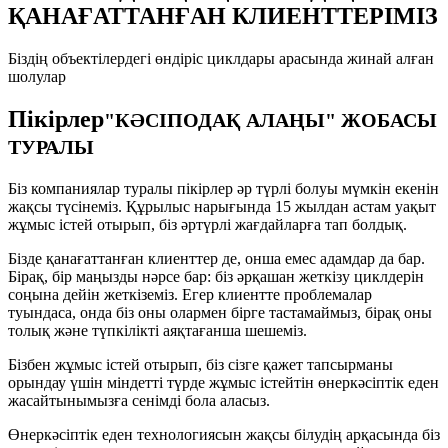
ҚАНАҒАТТАНҒАН КЛИЕНТТЕРІМІЗ
Біздің объектілердегі өндіріс циклдары арасында жинай алған
шолулар
Пікірлер
"КӘСІПОДАҚ АЛАҢЫ" ЖОБАСЫ
ТУРАЛЫ
Біз компаниялар туралы пікірлер әр түрлі болуы мүмкін екенін
жақсы түсінеміз. Құрылыс нарығында 15 жылдан астам уақыт
жұмыс істей отырып, біз әртүрлі жағдайларға тап болдық.
Бізде қанағаттанған клиенттер де, онша емес адамдар да бар.
Бірақ, бір маңызды нәрсе бар: біз әрқашан жеткізу циклдерін
соңына дейін жеткіземіз. Егер клиентте проблемалар
туындаса, онда біз оны олармен бірге тастамаймыз, бірақ оны
толық және түпкілікті аяқтағанша шешеміз.
Бізбен жұмыс істей отырып, біз сізге қажет тапсырманы
орындау үшін міндетті түрде жұмыс істейтін өнеркәсіптік еден
жасайтынымызға сенімді бола аласыз.
Өнеркәсіптік еден технологиясын жақсы білудің арқасында біз