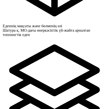
Еденнің мақсаты және бөлменің өзі
Шатура қ. МО-дағы өнеркәсіптік үй-жайға арналған
топпингтік еден