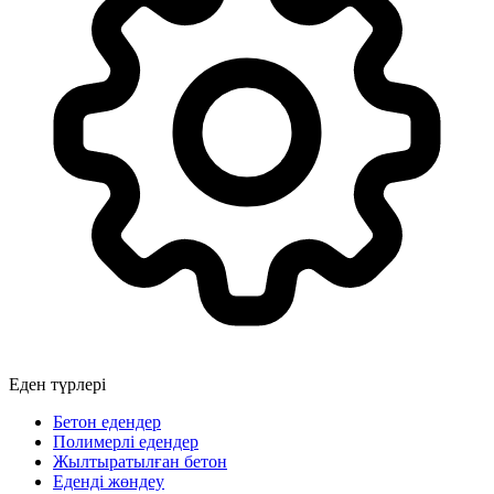
Еден түрлері
Бетон едендер
Полимерлі едендер
Жылтыратылған бетон
Еденді жөндеу