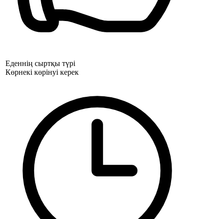
Еденнің сыртқы түрі
Көрнекі көрінуі керек