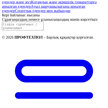
едендер және жүз
Қоғамдық және әкімшілік ғимараттарға
арналған едендер
Ауыл шаруашылығына арналған
едендер
Спорттық едендер мен жабындар
Кері байланыс нысаны
Сұрағыңыздың немесе ұсынысыңыздың мәнін көрсетіңіз
:
©
2026
ПРОФТЕХПОЛ
–
Барлық құқықтар қорғалған
.