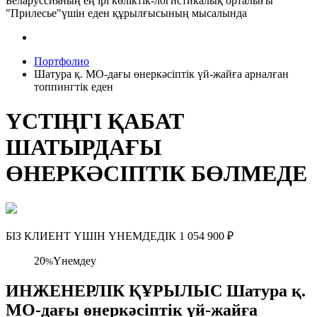
Беларуссияның ең ірі көліктік-логистикалық орталығы
"Прилесье"үшін еден құрылғысының мысалында
Портфолио
Шатура қ. МО-дағы өнеркәсіптік үй-жайға арналған
топпингтік еден
ҮСТІҢГІ ҚАБАТ
ШАТЫРДАҒЫ
ӨНЕРКӘСІПТІК БӨЛМЕДЕ
БІЗ КЛИЕНТ ҮШІН ҮНЕМДЕДІК
1 054 900
₽
20
Үнемдеу
%
ИНЖЕНЕРЛІК ҚҰРЫЛЫС Шатура қ.
МО-дағы өнеркәсіптік үй-жайға