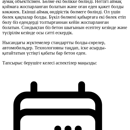
аумақ объектісімен. Бөлме екі бөлікке бөлінді. Негізгі аймақ
қоймаға жоспарланған болатын және оған еден қажет болды
көкжиек. Екінші аймақ өндірістік бөлмеге бөлінді. Ол үшін
бөлек қақпалар болды. Бүкіл бөлмені қабырғаға екі бөлек етіп
бөлу біз едендерді толтырғаннан кейін жоспарланған
болатын. Сондықтан біз бетон шығынын есептеу кезінде және
түсірілім кезінде осы сәтті ескердік.
Нысандағы жүктемелер стандартты болды-сөрелер,
автомобильдер. Технологияны таңдап, іске асырды-
қатайтатын үстіңгі қабаты бар бетон еден.
Тапсырыс берушіге келесі аспектілер маңызды: