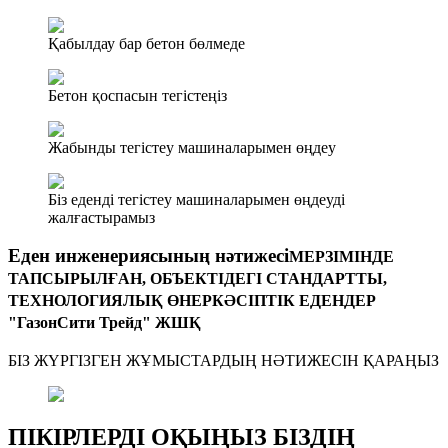
Қабылдау бар бетон бөлмеде
Бетон қоспасын тегістеңіз
Жабынды тегістеу машиналарымен өңдеу
Біз еденді тегістеу машиналарымен өңдеуді
жалғастырамыз
Еден инженериясының нәтижесі
МЕРЗІМІНДЕ
ТАПСЫРЫЛҒАН, ОБЪЕКТІДЕГІ СТАНДАРТТЫ,
ТЕХНОЛОГИЯЛЫҚ ӨНЕРКӘСІПТІК ЕДЕНДЕР
"ГазонСити Трейд" ЖШҚ
БІЗ ЖҮРГІЗГЕН ЖҰМЫСТАРДЫҢ НӘТИЖЕСІН ҚАРАҢЫЗ
ПІКІРЛЕРДІ ОҚЫҢЫЗ БІЗДІҢ