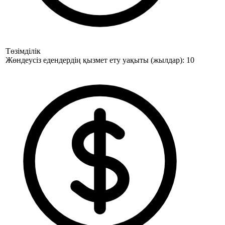
Төзімділік
Жөндеусіз едендердің қызмет ету уақыты (жылдар): 10