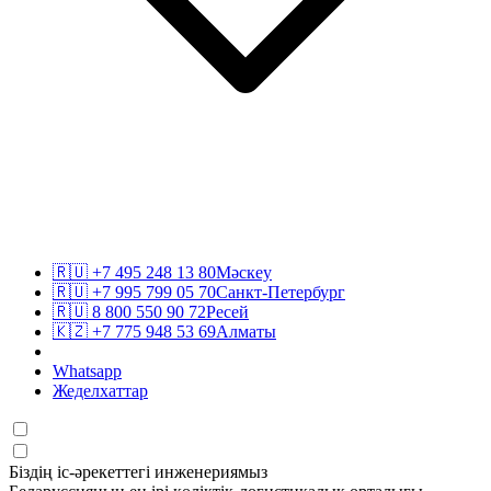
🇷🇺
+7 495 248 13 80
Мәскеу
🇷🇺
+7 995 799 05 70
Санкт-Петербург
🇷🇺
8 800 550 90 72
Ресей
🇰🇿
+7 775 948 53 69
Алматы
Whatsapp
Жеделхаттар
Біздің іс-әрекеттегі инженериямыз