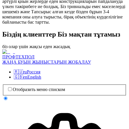
әртүрлі қиын жерлерде еден конструкцияларын пайдалануда
үлкен тәжірибеге ие болдық. Біз тривиальды емес мәселелерді
шешеміз және Тапсырыс алған кезде бізден бұрын 3-4
компания оны алуға тырысты, бірақ объектінің күрделілігіне
байланысты бас тартты.
Біздің клиенттер Біз мақтан тұтамыз
біз олар үшін жақсы еден жасадық
ПРОФТЕХПОЛ
ЖАҢА БУЫН ЖЫНЫСТАРЫН ЖОБАЛАУ
🇷🇺
ru
Россия
🇬🇧
en
English
Отобразить меню списком