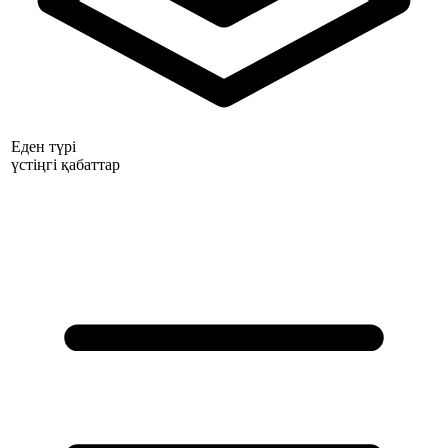
Еден түрі
үстіңгі қабаттар