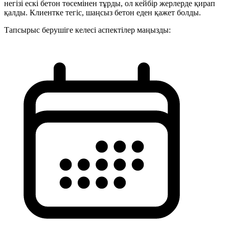
негізі ескі бетон төсемінен тұрды, ол кейбір жерлерде қирап
қалды. Клиентке тегіс, шаңсыз бетон еден қажет болды.
Тапсырыс берушіге келесі аспектілер маңызды: