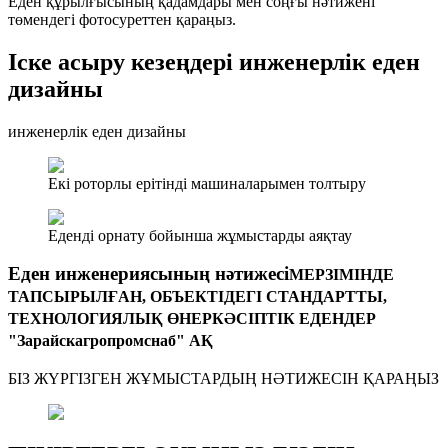
Еден құрылғысының қадамдары мен соңғы нәтижені
төмендегі фотосуреттен қараңыз.
Іске асыру кезеңдері инженерлік еден
дизайны
инженерлік еден дизайны
Екі роторлы ерітінді машиналарымен толтыру
Еденді орнату бойынша жұмыстарды аяқтау
Еден инженериясының нәтижесі
МЕРЗІМІНДЕ
ТАПСЫРЫЛҒАН, ОБЪЕКТІДЕГІ СТАНДАРТТЫ,
ТЕХНОЛОГИЯЛЫҚ ӨНЕРКӘСІПТІК ЕДЕНДЕР
"Зарайскагропромснаб" АҚ
БІЗ ЖҮРГІЗГЕН ЖҰМЫСТАРДЫҢ НӘТИЖЕСІН ҚАРАҢЫЗ