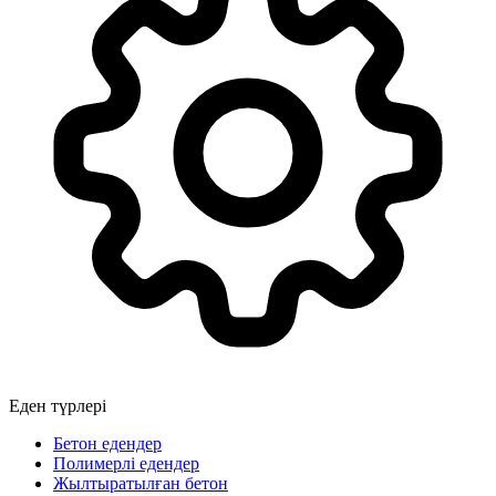
Еден түрлері
Бетон едендер
Полимерлі едендер
Жылтыратылған бетон