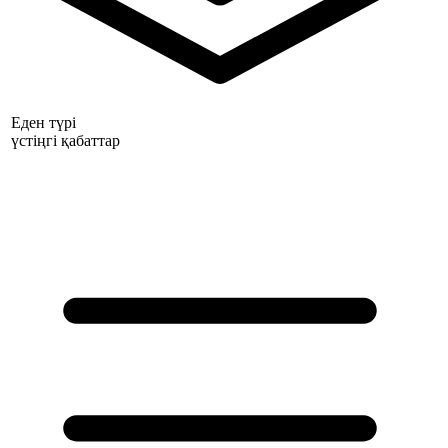
Еден түрі
үстіңгі қабаттар