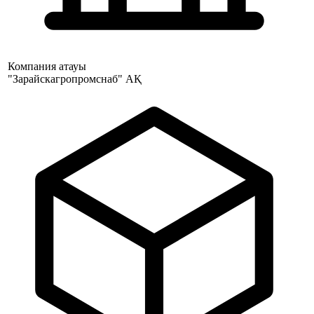
Компания атауы
"Зарайскагропромснаб" АҚ