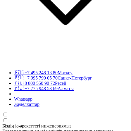
🇷🇺
+7 495 248 13 80
Мәскеу
🇷🇺
+7 995 799 05 70
Санкт-Петербург
🇷🇺
8 800 550 90 72
Ресей
🇰🇿
+7 775 948 53 69
Алматы
Whatsapp
Жеделхаттар
Біздің іс-әрекеттегі инженериямыз