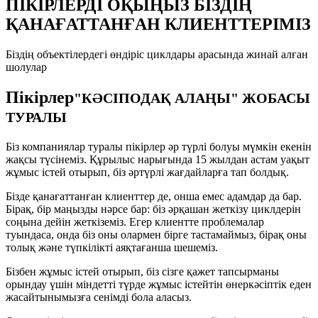
ПІКІРЛЕРДІ ОҚЫҢЫЗ БІЗДІҢ
ҚАНАҒАТТАНҒАН КЛИЕНТТЕРІМІЗ
Біздің объектілердегі өндіріс циклдары арасында жинай алған
шолулар
Пікірлер
"КӘСІПОДАҚ АЛАҢЫ" ЖОБАСЫ
ТУРАЛЫ
Біз компаниялар туралы пікірлер әр түрлі болуы мүмкін екенін
жақсы түсінеміз. Құрылыс нарығында 15 жылдан астам уақыт
жұмыс істей отырып, біз әртүрлі жағдайларға тап болдық.
Бізде қанағаттанған клиенттер де, онша емес адамдар да бар.
Бірақ, бір маңызды нәрсе бар: біз әрқашан жеткізу циклдерін
соңына дейін жеткіземіз. Егер клиентте проблемалар
туындаса, онда біз оны олармен бірге тастамаймыз, бірақ оны
толық және түпкілікті аяқтағанша шешеміз.
Бізбен жұмыс істей отырып, біз сізге қажет тапсырманы
орындау үшін міндетті түрде жұмыс істейтін өнеркәсіптік еден
жасайтынымызға сенімді бола аласыз.