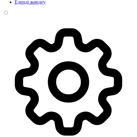
Еденді жөндеу