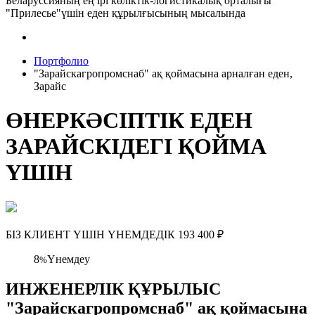
Беларуссияның ең ірі көліктік-логистикалық орталығы
"Прилесье"үшін еден құрылғысының мысалында
Портфолио
"Зарайскагропромснаб" ақ қоймасына арналған еден,
Зарайс
ӨНЕРКӘСІПТІК ЕДЕН
ЗАРАЙСКІДЕГІ ҚОЙМА
ҮШІН
БІЗ КЛИЕНТ ҮШІН ҮНЕМДЕДІК
193 400
₽
8
Үнемдеу
%
ИНЖЕНЕРЛІК ҚҰРЫЛЫС
"Зарайскагропромснаб" ақ қоймасына