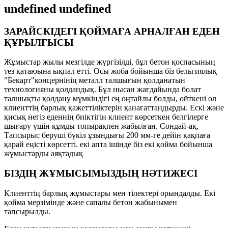
undefined undefined
ЗАРАЙСКІДЕГІ ҚОЙМАҒА АРНАЛҒАН ЕДЕН
ҚҰРЫЛҒЫСЫ
Жұмыстар жылы мезгілде жүргізілді, бұл бетон қоспасының
тез қатаюына ықпал етті. Осы жоба бойынша біз бельгиялық
"Бекарт"концернінің металл талшығын қолданатын
технологияны қолдандық. Бұл нысан жағдайында болат
талшықты қолдану мүмкіндігі ең оңтайлы болды, өйткені ол
клиенттің барлық қажеттіліктерін қанағаттандырды. Ескі және
қисық негіз еденнің биіктігін клиент көрсеткен белгілерге
шығару үшін құмды топырақпен жабылған. Сондай-ақ,
Тапсырыс беруші бүкіл ұзындығы 200 мм-ге дейін қақпаға
қарай еңісті көрсетті. екі апта ішінде біз екі қойма бойынша
жұмыстарды аяқтадық
БІЗДІҢ ЖҰМЫСЫМЫЗДЫҢ НӘТИЖЕСІ
Клиенттің барлық жұмыстары мен тілектері орындалды. Екі
қойма мерзімінде және сапалы бетон жабынымен
тапсырылды.