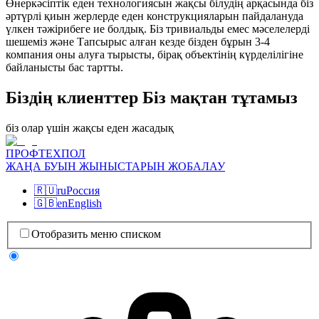
Өнеркәсіптік еден технологиясын жақсы білудің арқасында біз
әртүрлі қиын жерлерде еден конструкцияларын пайдалануда
үлкен тәжірибеге ие болдық. Біз тривиальды емес мәселелерді
шешеміз және Тапсырыс алған кезде бізден бұрын 3-4
компания оны алуға тырысты, бірақ объектінің күрделілігіне
байланысты бас тартты.
Біздің клиенттер Біз мақтан тұтамыз
біз олар үшін жақсы еден жасадық
ПРОФТЕХПОЛ
ЖАҢА БУЫН ЖЫНЫСТАРЫН ЖОБАЛАУ
🇷🇺
ru
Россия
🇬🇧
en
English
Отобразить меню списком