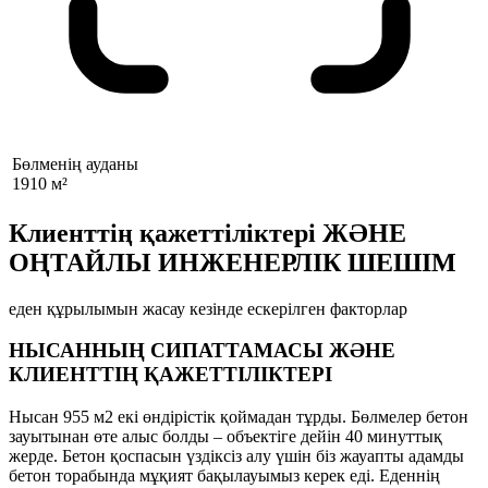
Бөлменің ауданы
1910 м²
Клиенттің қажеттіліктері ЖӘНЕ
ОҢТАЙЛЫ ИНЖЕНЕРЛІК ШЕШІМ
еден құрылымын жасау кезінде ескерілген факторлар
НЫСАННЫҢ СИПАТТАМАСЫ ЖӘНЕ
КЛИЕНТТІҢ ҚАЖЕТТІЛІКТЕРІ
Нысан 955 м2 екі өндірістік қоймадан тұрды. Бөлмелер бетон
зауытынан өте алыс болды – объектіге дейін 40 минуттық
жерде. Бетон қоспасын үздіксіз алу үшін біз жауапты адамды
бетон торабында мұқият бақылауымыз керек еді. Еденнің