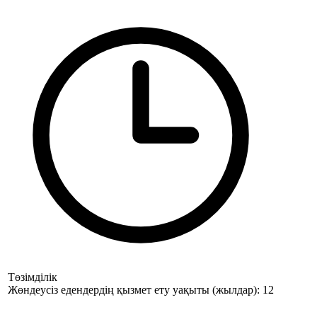
Төзімділік
Жөндеусіз едендердің қызмет ету уақыты (жылдар): 12