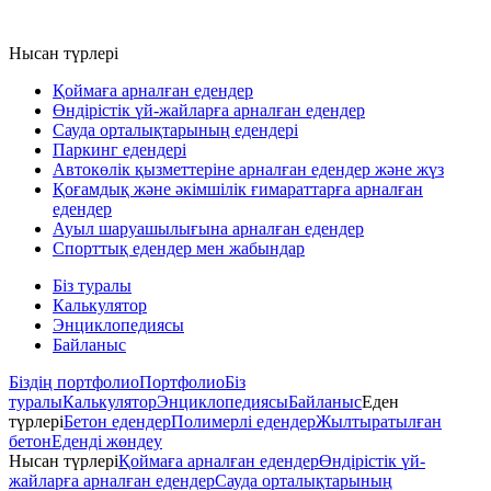
Нысан түрлері
Қоймаға арналған едендер
Өндірістік үй-жайларға арналған едендер
Сауда орталықтарының едендері
Паркинг едендері
Автокөлік қызметтеріне арналған едендер және жүз
Қоғамдық және әкімшілік ғимараттарға арналған
едендер
Ауыл шаруашылығына арналған едендер
Спорттық едендер мен жабындар
Біз туралы
Калькулятор
Энциклопедиясы
Байланыс
Біздің портфолио
Портфолио
Біз
туралы
Калькулятор
Энциклопедиясы
Байланыс
Еден
түрлері
Бетон едендер
Полимерлі едендер
Жылтыратылған
бетон
Еденді жөндеу
Нысан түрлері
Қоймаға арналған едендер
Өндірістік үй-
жайларға арналған едендер
Сауда орталықтарының