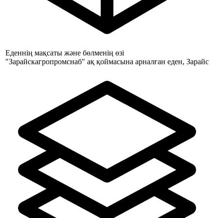
Еденнің мақсаты және бөлменің өзі
"Зарайскагропромснаб" ақ қоймасына арналған еден, Зарайс