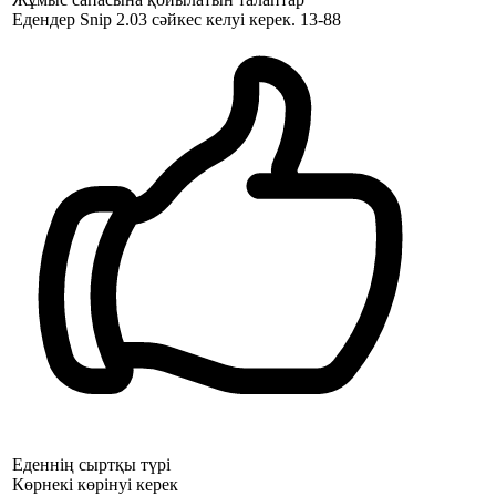
Едендер Snip 2.03 сәйкес келуі керек. 13-88
Еденнің сыртқы түрі
Көрнекі көрінуі керек