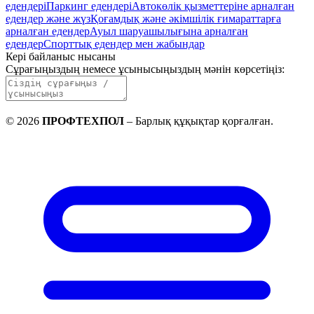
едендері
Паркинг едендері
Автокөлік қызметтеріне арналған
едендер және жүз
Қоғамдық және әкімшілік ғимараттарға
арналған едендер
Ауыл шаруашылығына арналған
едендер
Спорттық едендер мен жабындар
Кері байланыс нысаны
Сұрағыңыздың немесе ұсынысыңыздың мәнін көрсетіңіз
:
©
2026
ПРОФТЕХПОЛ
–
Барлық құқықтар қорғалған
.