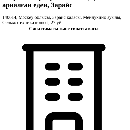
арналған еден, Зарайс
140614, Мәскеу облысы, Зарайс қаласы, Мендукино ауылы,
Сельхозтехника көшесі, 27 үй
Сипаттамасы және сипаттамасы