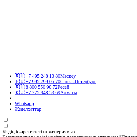
🇷🇺
+7 495 248 13 80
Мәскеу
🇷🇺
+7 995 799 05 70
Санкт-Петербург
🇷🇺
8 800 550 90 72
Ресей
🇰🇿
+7 775 948 53 69
Алматы
Whatsapp
Жеделхаттар
Біздің іс-әрекеттегі инженериямыз