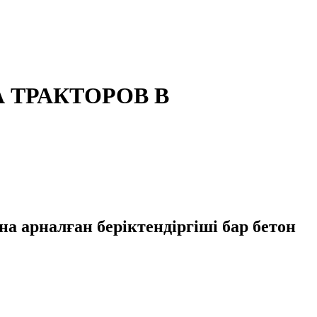
 ТРАКТОРОВ В
рналған беріктендіргіші бар бетон