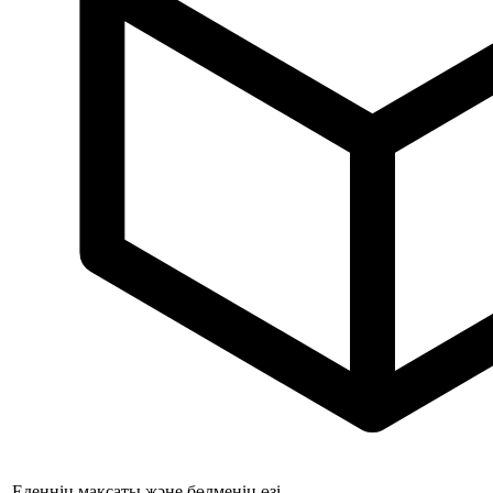
Еденнің мақсаты және бөлменің өзі