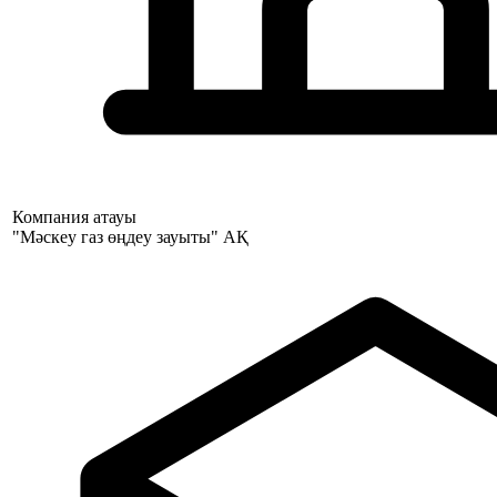
Компания атауы
"Мәскеу газ өңдеу зауыты" АҚ