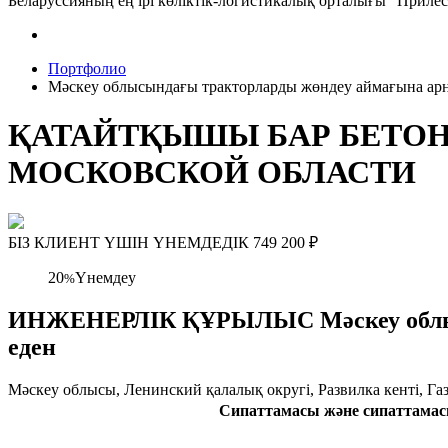
Беларуссияның ең ірі көліктік-логистикалық орталығы "Прил
Портфолио
Мәскеу облысындағы тракторларды жөндеу аймағына арнал
ҚАТАЙТҚЫШЫ БАР БЕТОН 
МОСКОВСКОЙ ОБЛАСТИ
БІЗ КЛИЕНТ ҮШІН ҮНЕМДЕДІК
749 200
₽
20
Үнемдеу
%
ИНЖЕНЕРЛІК ҚҰРЫЛЫС Мәскеу облысынд
еден
Мәскеу облысы, Ленинский қалалық округі, Развилка кенті, Газ
Сипаттамасы және сипаттама