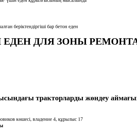
есье"үшін еден құрылғысының мысалында
ған беріктендіргіші бар бетон еден
ЕДЕН ДЛЯ ЗОНЫ РЕМОНТА
ағы тракторларды жөндеу аймағына а
овиков көшесі, владение 4, құрылыс 17
сы