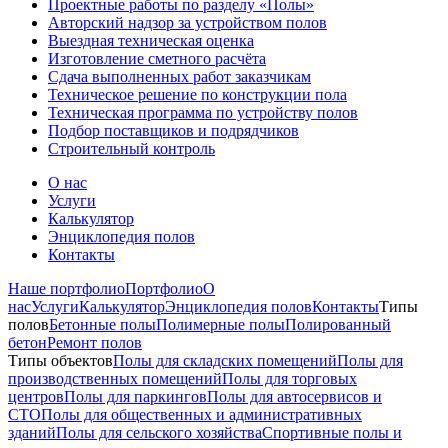
Проектные работы по разделу «Полы»
Авторский надзор за устройством полов
Выездная техническая оценка
Изготовление сметного расчёта
Сдача выполненных работ заказчикам
Техническое решение по конструкции пола
Техническая программа по устройству полов
Подбор поставщиков и подрядчиков
Строительный контроль
О нас
Услуги
Калькулятор
Энциклопедия полов
Контакты
Наше портфолио
Портфолио
О
нас
Услуги
Калькулятор
Энциклопедия полов
Контакты
Типы
полов
Бетонные полы
Полимерные полы
Полированный
бетон
Ремонт полов
Типы объектов
Полы для складских помещений
Полы для
производственных помещений
Полы для торговых
центров
Полы для паркингов
Полы для автосервисов и
СТО
Полы для общественных и административных
зданий
Полы для сельского хозяйства
Спортивные полы и