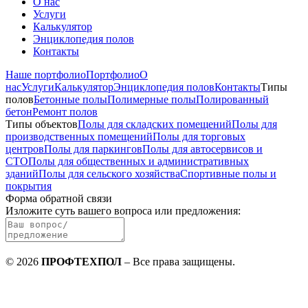
О нас
Услуги
Калькулятор
Энциклопедия полов
Контакты
Наше портфолио
Портфолио
О
нас
Услуги
Калькулятор
Энциклопедия полов
Контакты
Типы
полов
Бетонные полы
Полимерные полы
Полированный
бетон
Ремонт полов
Типы объектов
Полы для складских помещений
Полы для
производственных помещений
Полы для торговых
центров
Полы для паркингов
Полы для автосервисов и
СТО
Полы для общественных и административных
зданий
Полы для сельского хозяйства
Спортивные полы и
покрытия
Форма обратной связи
Изложите суть вашего вопроса или предложения
:
©
2026
ПРОФТЕХПОЛ
–
Все права защищены
.