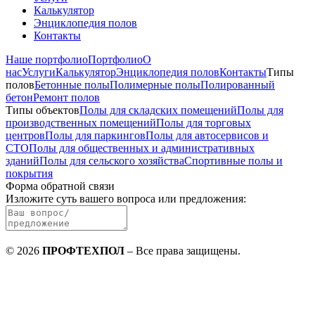
Калькулятор
Энциклопедия полов
Контакты
Наше портфолио
Портфолио
О
нас
Услуги
Калькулятор
Энциклопедия полов
Контакты
Типы
полов
Бетонные полы
Полимерные полы
Полированный
бетон
Ремонт полов
Типы объектов
Полы для складских помещений
Полы для
производственных помещений
Полы для торговых
центров
Полы для паркингов
Полы для автосервисов и
СТО
Полы для общественных и административных
зданий
Полы для сельского хозяйства
Спортивные полы и
покрытия
Форма обратной связи
Изложите суть вашего вопроса или предложения
:
©
2026
ПРОФТЕХПОЛ
–
Все права защищены
.