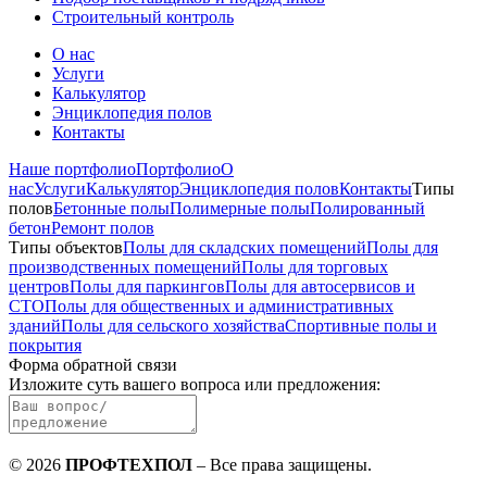
Строительный контроль
О нас
Услуги
Калькулятор
Энциклопедия полов
Контакты
Наше портфолио
Портфолио
О
нас
Услуги
Калькулятор
Энциклопедия полов
Контакты
Типы
полов
Бетонные полы
Полимерные полы
Полированный
бетон
Ремонт полов
Типы объектов
Полы для складских помещений
Полы для
производственных помещений
Полы для торговых
центров
Полы для паркингов
Полы для автосервисов и
СТО
Полы для общественных и административных
зданий
Полы для сельского хозяйства
Спортивные полы и
покрытия
Форма обратной связи
Изложите суть вашего вопроса или предложения
:
©
2026
ПРОФТЕХПОЛ
–
Все права защищены
.