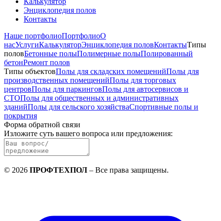
Калькулятор
Энциклопедия полов
Контакты
Наше портфолио
Портфолио
О
нас
Услуги
Калькулятор
Энциклопедия полов
Контакты
Типы
полов
Бетонные полы
Полимерные полы
Полированный
бетон
Ремонт полов
Типы объектов
Полы для складских помещений
Полы для
производственных помещений
Полы для торговых
центров
Полы для паркингов
Полы для автосервисов и
СТО
Полы для общественных и административных
зданий
Полы для сельского хозяйства
Спортивные полы и
покрытия
Форма обратной связи
Изложите суть вашего вопроса или предложения
:
©
2026
ПРОФТЕХПОЛ
–
Все права защищены
.