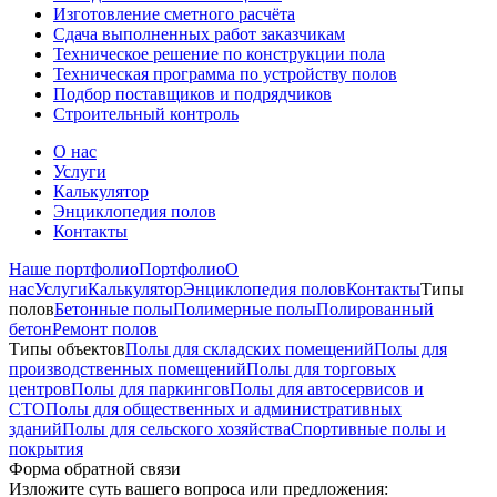
Изготовление сметного расчёта
Сдача выполненных работ заказчикам
Техническое решение по конструкции пола
Техническая программа по устройству полов
Подбор поставщиков и подрядчиков
Строительный контроль
О нас
Услуги
Калькулятор
Энциклопедия полов
Контакты
Наше портфолио
Портфолио
О
нас
Услуги
Калькулятор
Энциклопедия полов
Контакты
Типы
полов
Бетонные полы
Полимерные полы
Полированный
бетон
Ремонт полов
Типы объектов
Полы для складских помещений
Полы для
производственных помещений
Полы для торговых
центров
Полы для паркингов
Полы для автосервисов и
СТО
Полы для общественных и административных
зданий
Полы для сельского хозяйства
Спортивные полы и
покрытия
Форма обратной связи
Изложите суть вашего вопроса или предложения
: