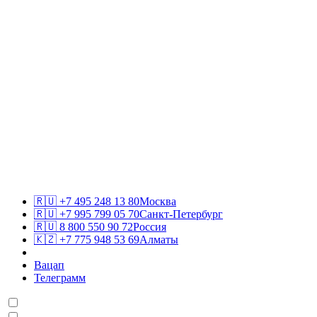
🇷🇺
+7 495 248 13 80
Москва
🇷🇺
+7 995 799 05 70
Санкт-Петербург
🇷🇺
8 800 550 90 72
Россия
🇰🇿
+7 775 948 53 69
Алматы
Вацап
Телеграмм