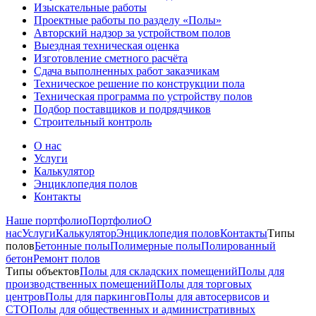
Изыскательные работы
Проектные работы по разделу «Полы»
Авторский надзор за устройством полов
Выездная техническая оценка
Изготовление сметного расчёта
Сдача выполненных работ заказчикам
Техническое решение по конструкции пола
Техническая программа по устройству полов
Подбор поставщиков и подрядчиков
Строительный контроль
О нас
Услуги
Калькулятор
Энциклопедия полов
Контакты
Наше портфолио
Портфолио
О
нас
Услуги
Калькулятор
Энциклопедия полов
Контакты
Типы
полов
Бетонные полы
Полимерные полы
Полированный
бетон
Ремонт полов
Типы объектов
Полы для складских помещений
Полы для
производственных помещений
Полы для торговых
центров
Полы для паркингов
Полы для автосервисов и
СТО
Полы для общественных и административных