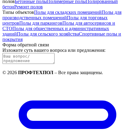
полов
Бетонные полы
Полимерные полы
Полированный
бетон
Ремонт полов
Типы объектов
Полы для складских помещений
Полы для
производственных помещений
Полы для торговых
центров
Полы для паркингов
Полы для автосервисов и
СТО
Полы для общественных и административных
зданий
Полы для сельского хозяйства
Спортивные полы и
покрытия
Форма обратной связи
Изложите суть вашего вопроса или предложения
:
©
2026
ПРОФТЕХПОЛ
–
Все права защищены
.