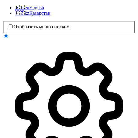
🇬🇧
en
English
🇰🇿
kz
Қазақстан
Отобразить меню списком