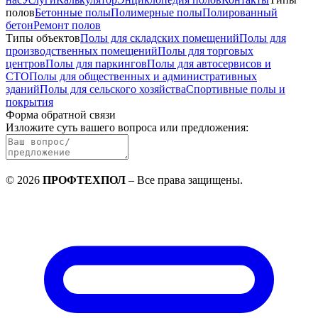
полов
Бетонные полы
Полимерные полы
Полированный
бетон
Ремонт полов
Типы объектов
Полы для складских помещений
Полы для
производственных помещений
Полы для торговых
центров
Полы для паркингов
Полы для автосервисов и
СТО
Полы для общественных и административных
зданий
Полы для сельского хозяйства
Спортивные полы и
покрытия
Форма обратной связи
Изложите суть вашего вопроса или предложения
:
©
2026
ПРОФТЕХПОЛ
–
Все права защищены
.